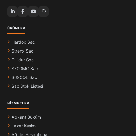
ÜRÜNLER
Hardox Sac
Strenx Sac
Dillidur Sac
S700MC Sac
S690QL Sac
Sac Stok Listesi
HIZMETLER
Abkant Büküm
Lazer Kesim
Ağırlık Hesaplama