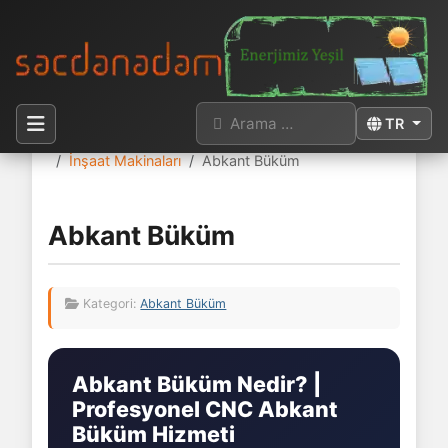
Arama
Dilinizi seçi
TR
Buradasınız:
Anasayfa
Sektörler
İnşaat Makinaları
Abkant Büküm
Abkant Büküm
Kategori:
Abkant Büküm
Abkant Büküm Nedir? |
Profesyonel CNC Abkant
Büküm Hizmeti