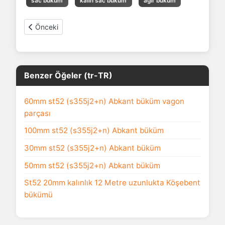
sac büküm
kalın sac büküm
ağır büküm
Önceki makale: Hardox 450 6mm damper tabanı büküm işl
Önceki
Benzer Öğeler (tr-TR)
60mm st52 (s355j2+n) Abkant büküm vagon
parçası
100mm st52 (s355j2+n) Abkant büküm
30mm st52 (s355j2+n) Abkant büküm
50mm st52 (s355j2+n) Abkant büküm
St52 20mm kalınlık 12 Metre uzunlukta Köşebent
bükümü