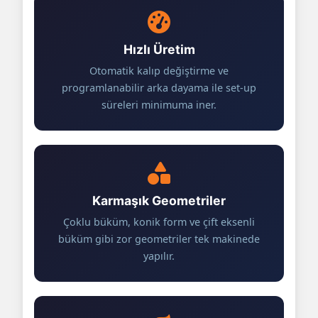
Hızlı Üretim
Otomatik kalıp değiştirme ve
programlanabilir arka dayama ile set-up
süreleri minimuma iner.
Karmaşık Geometriler
Çoklu büküm, konik form ve çift eksenli
büküm gibi zor geometriler tek makinede
yapılır.