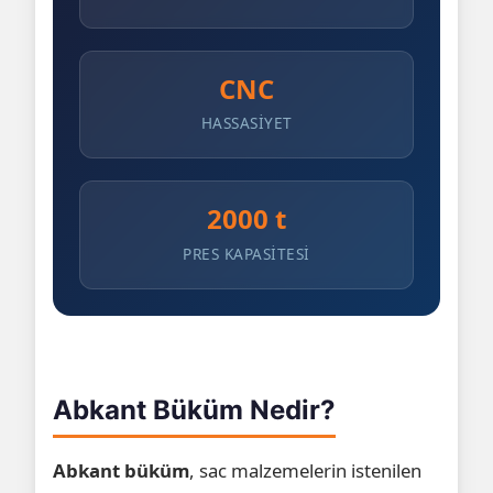
CNC
HASSASIYET
2000 t
PRES KAPASITESI
Abkant Büküm Nedir?
Abkant büküm
, sac malzemelerin istenilen