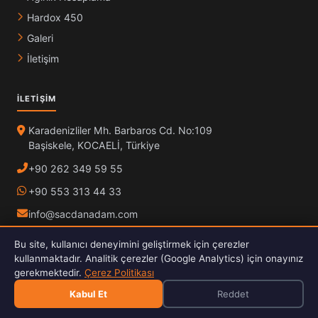
Hardox 450
Galeri
İletişim
İLETIŞIM
Karadenizliler Mh. Barbaros Cd. No:109
Başiskele, KOCAELİ, Türkiye
+90 262 349 59 55
+90 553 313 44 33
info@sacdanadam.com
Konumumuzu Görüntüle
Bu site, kullanıcı deneyimini geliştirmek için çerezler
kullanmaktadır. Analitik çerezler (Google Analytics) için onayınız
Pzt – Cuma:
08:00 – 17:30
gerekmektedir.
Çerez Politikası
Cumartesi – Pazar:
Kapalı
Kabul Et
Reddet