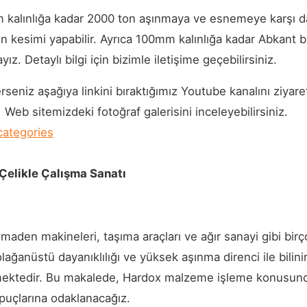
alınlığa kadar 2000 ton aşınmaya ve esnemeye karşı daya
 kesimi yapabilir. Ayrıca 100mm kalınlığa kadar Abkant b
. Detaylı bilgi için bizimle iletişime geçebilirsiniz.
erseniz aşağıya linkini bıraktığımız Youtube kanalını ziyaret
eb sitemizdeki fotoğraf galerisini inceleyebilirsiniz.
ategories
elikle Çalışma Sanatı
maden makineleri, taşıma araçları ve ağır sanayi gibi birç
ağanüstü dayanıklılığı ve yüksek aşınma direnci ile bilinir
mektedir. Bu makalede, Hardox malzeme işleme konusunda t
ipuçlarına odaklanacağız.