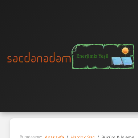
Buradasınız:
Anasayfa
Hardox Sac
Büküm & İşleme