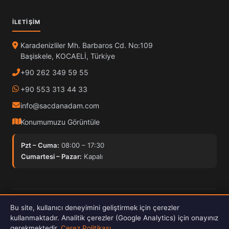
İLETIŞIM
Karadenizliler Mh. Barbaros Cd. No:109
Başiskele, KOCAELİ, Türkiye
+90 262 349 59 55
+90 553 313 44 33
info@sacdanadam.com
Konumumuzu Görüntüle
Pzt – Cuma:
08:00 – 17:30
Cumartesi – Pazar:
Kapalı
© 2025 Sacdan Adam. Tüm hakları saklıdır.
Bu site, kullanıcı deneyimini geliştirmek için çerezler
Hardox İşleme
ISO Kalite
30kW Fiber Lazer
kullanmaktadır. Analitik çerezler (Google Analytics) için onayınız
gerekmektedir.
Çerez Politikası