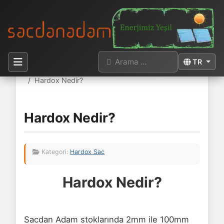
Arama
Dilinizi seçi
TR
Buradasınız:
Anasayfa
Hardox Sac
Fiyat & Bilgi
Hardox Nedir?
Hardox Nedir?
Kategori:
Hardox Sac
Hardox Nedir?
Sacdan Adam stoklarında 2mm ile 100mm