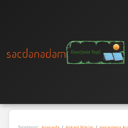
Buradasınız:
Anasayfa
Abkant Büküm
Hesaplama Ara