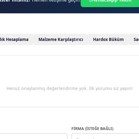
rlık Hesaplama
Malzeme Karşılaştırıcı
Hardox Büküm
Sa
Henüz onaylanmış değerlendirme yok. İlk yorumu siz yapın!
FIRMA (ISTEĞE BAĞLI)