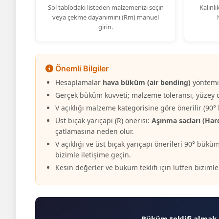
Sol tablodaki listeden malzemenizi seçin
Kalınlı
veya çekme dayanımını (Rm) manuel
girin.
Önemli Bilgiler
Hesaplamalar
hava büküm (air bending)
yöntemin
Gerçek büküm kuvveti; malzeme toleransı, yüzey du
V açıklığı malzeme kategorisine göre önerilir (90°
Üst bıçak yarıçapı (R) önerisi:
Aşınma sacları (Hard
çatlamasına neden olur.
V açıklığı ve üst bıçak yarıçapı önerileri 90° bükü
bizimle iletişime geçin.
Kesin değerler ve büküm teklifi için lütfen bizimle
Büküm teklifi almak i