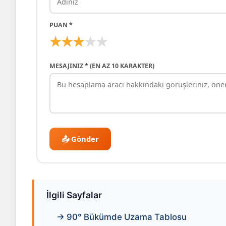
PUAN *
★
★
★
★
★
MESAJINIZ * (EN AZ 10 KARAKTER)
📤 Gönder
İlgili Sayfalar
→ 90° Bükümde Uzama Tablosu