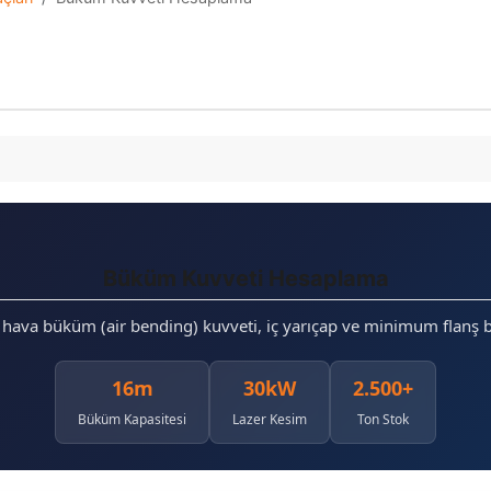
Büküm Kuvveti Hesaplama
e hava büküm (air bending) kuvveti, iç yarıçap ve minimum flanş 
16m
30kW
2.500+
Büküm Kapasitesi
Lazer Kesim
Ton Stok