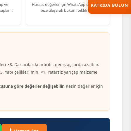
ap ve
Hassas değerler için WhatsApp üzerinden
KATKIDA BULUN
aplanır.
bize ulaşarak büküm teklifi alın.
.
i ×8. Dar açılarda artırılır, geniş açılarda azaltılır.
, Yapı çelikleri min. ×1. Yetersiz yarıçap malzeme
una göre değerler değişebilir.
Kesin değerler için
Hemen Ara