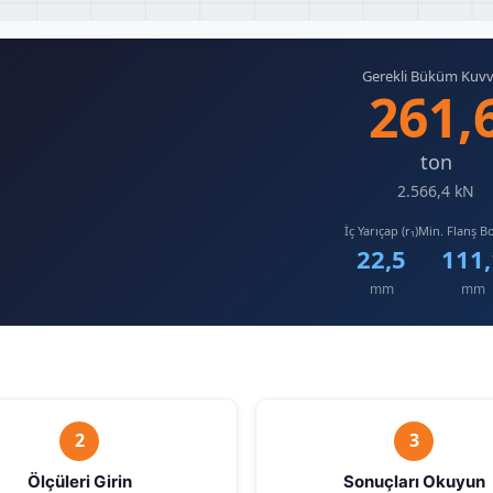
Gerekli Büküm Kuvv
261,
ton
2.566,4 kN
İç Yarıçap (r₁)
Min. Flanş Bo
22,5
111,
mm
mm
2
3
Ölçüleri Girin
Sonuçları Okuyun