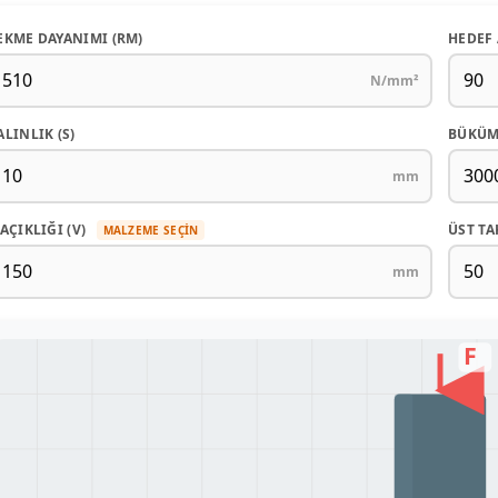
EKME DAYANIMI (RM)
HEDEF 
N/mm²
ALINLIK (S)
BÜKÜM
mm
 AÇIKLIĞI (V)
ÜST TA
MALZEME SEÇIN
mm
F