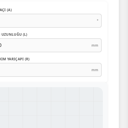
AÇI (Α)
°
 UZUNLUĞU (L)
mm
KIM YARIÇAPI (R)
mm