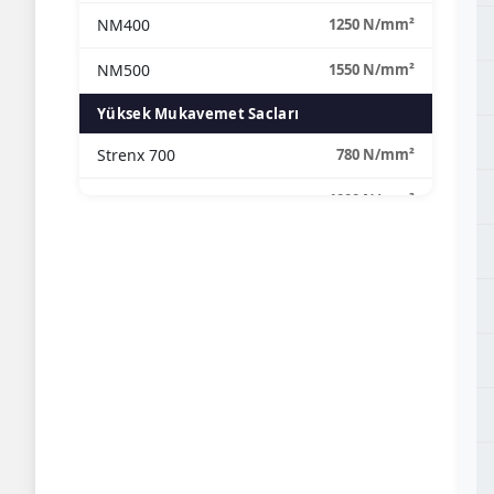
NM400
1250 N/mm²
NM500
1550 N/mm²
Yüksek Mukavemet Sacları
Strenx 700
780 N/mm²
Strenx 900
1000 N/mm²
Strenx 1100
1250 N/mm²
S690QL
770 N/mm²
S700MC
780 N/mm²
S500MC
620 N/mm²
S355
630 N/mm²
Yapı Çelikleri