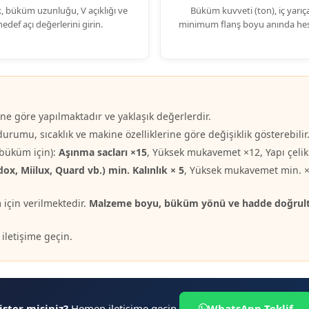
k, büküm uzunluğu, V açıklığı ve
Büküm kuvveti (ton), iç yarıç
hedef açı değerlerini girin.
minimum flanş boyu anında hes
e göre yapılmaktadır ve yaklaşık değerlerdir.
rumu, sıcaklık ve makine özelliklerine göre değişiklik gösterebilir
 büküm için):
Aşınma sacları ×15
, Yüksek mukavemet ×12, Yapı çelikler
ox, Miilux, Quard vb.) min. Kalınlık × 5
, Yüksek mukavemet min. ×3
m için verilmektedir.
Malzeme boyu, büküm yönü ve hadde doğrultus
 iletişime geçin.
ster misiniz?
Hemen iletişime geçin.
WhatsApp Teklif