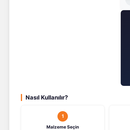
S235
510 N/mm²
S275
560 N/mm²
St37
510 N/mm²
St52
630 N/mm²
Nasıl Kullanılır?
1
Malzeme Seçin