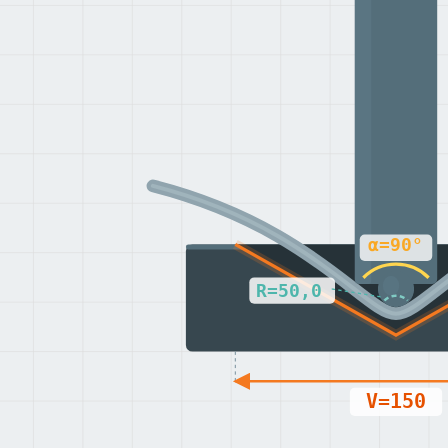
α=90°
R=50,0
V=150