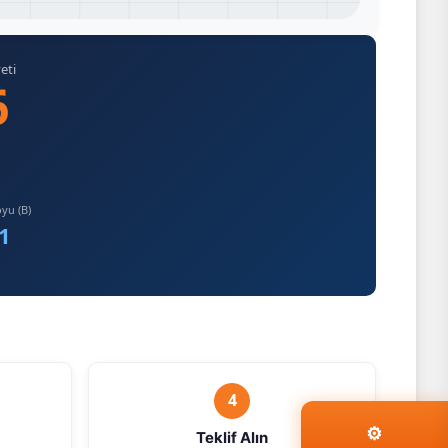
eti
6
yu (B)
1
4
⚙
Teklif Alın