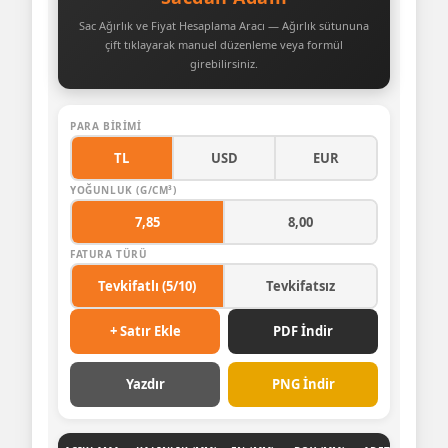
Sac Ağırlık ve Fiyat Hesaplama Aracı — Ağırlık sütununa
çift tıklayarak manuel düzenleme veya formül
girebilirsiniz.
PARA BIRIMI
TL
USD
EUR
YOĞUNLUK (G/CM³)
7,85
8,00
FATURA TÜRÜ
Tevkifatlı (5/10)
Tevkifatsız
+ Satır Ekle
PDF İndir
Yazdır
PNG İndir