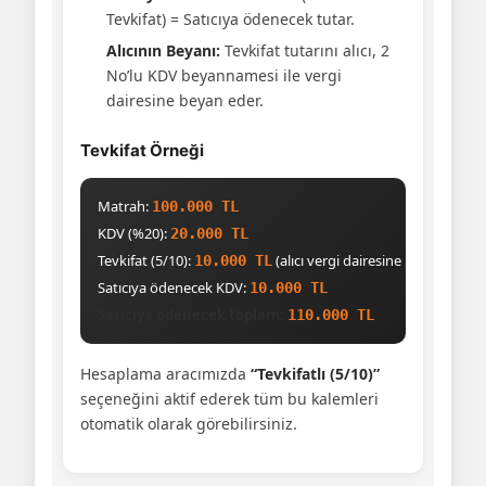
Tevkifat) = Satıcıya ödenecek tutar.
Alıcının Beyanı:
Tevkifat tutarını alıcı, 2
No’lu KDV beyannamesi ile vergi
dairesine beyan eder.
Tevkifat Örneği
Matrah:
100.000 TL
KDV (%20):
20.000 TL
Tevkifat (5/10):
(alıcı vergi dairesine beyan eder)
10.000 TL
Satıcıya ödenecek KDV:
10.000 TL
Satıcıya ödenecek toplam:
110.000 TL
Hesaplama aracımızda
“Tevkifatlı (5/10)”
seçeneğini aktif ederek tüm bu kalemleri
otomatik olarak görebilirsiniz.