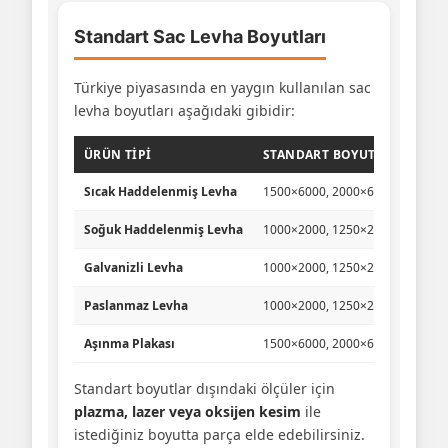
Standart Sac Levha Boyutları
Türkiye piyasasında en yaygın kullanılan sac
levha boyutları aşağıdaki gibidir:
ÜRÜN TIPI
STANDART BOYUTLAR (MM)
Sıcak Haddelenmiş Levha
1500×6000, 2000×6000
Soğuk Haddelenmiş Levha
1000×2000, 1250×2500
Galvanizli Levha
1000×2000, 1250×2500
Paslanmaz Levha
1000×2000, 1250×2500, 1500×3
Aşınma Plakası
1500×6000, 2000×6000, 2500×8
Standart boyutlar dışındaki ölçüler için
plazma, lazer veya oksijen kesim
ile
istediğiniz boyutta parça elde edebilirsiniz.