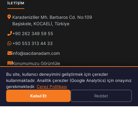
İLETIŞIM
Karadenizliler Mh. Barbaros Cd. No:109
Başiskele, KOCAELİ, Türkiye
+90 262 349 59 55
+90 553 313 44 33
info@sacdanadam.com
Konumumuzu Görüntüle
Bu site, kullanıcı deneyimini geliştirmek için çerezler
Pzt – Cuma:
08:00 – 17:30
kullanmaktadır. Analitik çerezler (Google Analytics) için onayınız
Cumartesi – Pazar:
Kapalı
gerekmektedir.
Çerez Politikası
Kabul Et
Reddet
© 2025 Sacdan Adam. Tüm hakları saklıdır.
Hardox İşleme
ISO Kalite
30kW Fiber Lazer
E-Katalog İndir 2026
PDF · 4.9 MB