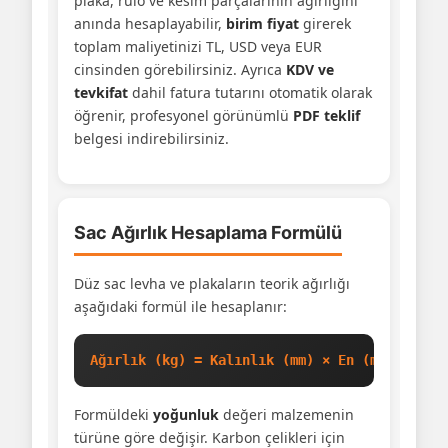
plaka, rulo ve kesim parçalarının ağırlığını
anında hesaplayabilir,
birim fiyat
girerek
toplam maliyetinizi TL, USD veya EUR
cinsinden görebilirsiniz. Ayrıca
KDV ve
tevkifat
dahil fatura tutarını otomatik olarak
öğrenir, profesyonel görünümlü
PDF teklif
belgesi indirebilirsiniz.
Sac Ağırlık Hesaplama Formülü
Düz sac levha ve plakaların teorik ağırlığı
aşağıdaki formül ile hesaplanır:
Ağırlık (kg) = Kalınlık (mm) × En (mm) × Boy
Formüldeki
yoğunluk
değeri malzemenin
türüne göre değişir. Karbon çelikleri için