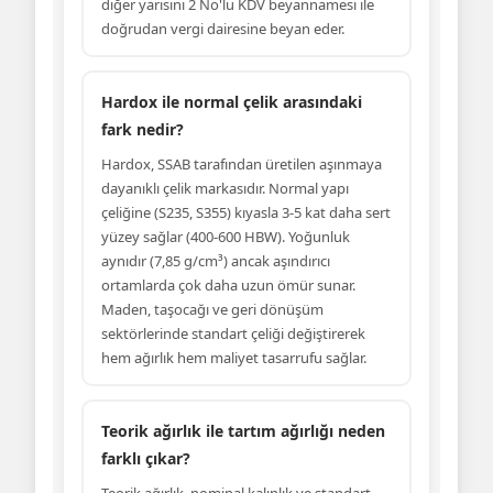
diğer yarısını 2 No'lu KDV beyannamesi ile
doğrudan vergi dairesine beyan eder.
Hardox ile normal çelik arasındaki
fark nedir?
Hardox, SSAB tarafından üretilen aşınmaya
dayanıklı çelik markasıdır. Normal yapı
çeliğine (S235, S355) kıyasla 3-5 kat daha sert
yüzey sağlar (400-600 HBW). Yoğunluk
aynıdır (7,85 g/cm³) ancak aşındırıcı
ortamlarda çok daha uzun ömür sunar.
Maden, taşocağı ve geri dönüşüm
sektörlerinde standart çeliği değiştirerek
hem ağırlık hem maliyet tasarrufu sağlar.
Teorik ağırlık ile tartım ağırlığı neden
farklı çıkar?
Teorik ağırlık, nominal kalınlık ve standart