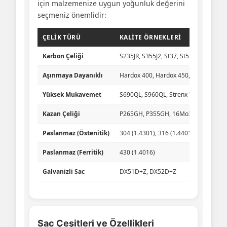
için malzemenize uygun yoğunluk değerini
seçmeniz önemlidir:
ÇELIK TÜRÜ
KALITE ÖRNEKLERI
Karbon Çeliği
S235JR, S355J2, St37, St52
Aşınmaya Dayanıklı
Hardox 400, Hardox 450, Hardox 500
Yüksek Mukavemet
S690QL, S960QL, Strenx 700
Kazan Çeliği
P265GH, P355GH, 16Mo3
Paslanmaz (Östenitik)
304 (1.4301), 316 (1.4401)
Paslanmaz (Ferritik)
430 (1.4016)
Galvanizli Sac
DX51D+Z, DX52D+Z
Sac Çeşitleri ve Özellikleri