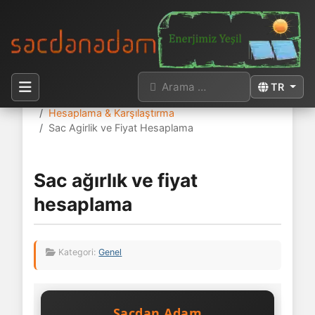
Arama
Dilinizi seçi
TR
Buradasınız:
Anasayfa
Sac
Hesaplama & Karşılaştırma
Sac Agirlik ve Fiyat Hesaplama
Sac ağırlık ve fiyat
hesaplama
Kategori:
Genel
Sacdan Adam