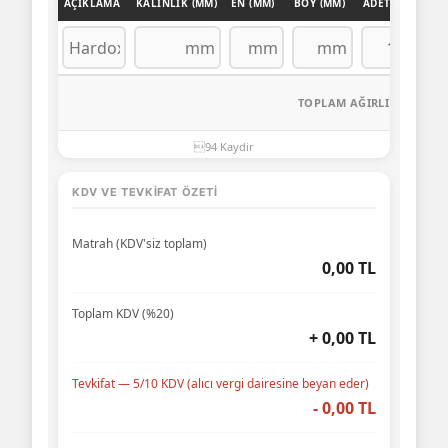
AÇIKLAMA
KALINLIK (MM)
EN (MM)
BOY (MM)
ADET
AĞIRLI
0,
0,
TOPLAM AĞIRLIK:
KDV VE TEVKIFAT ÖZETI
Matrah (KDV'siz toplam)
0,00 TL
Toplam KDV (%20)
+ 0,00 TL
Tevkifat — 5/10 KDV (alıcı vergi dairesine beyan eder)
- 0,00 TL