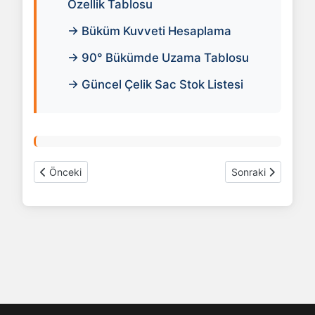
Özellik Tablosu
→ Büküm Kuvveti Hesaplama
→ 90° Bükümde Uzama Tablosu
→ Güncel Çelik Sac Stok Listesi
Önceki makale: QR Kod Oluşturucu
Sonraki makale: A
Önceki
Sonraki