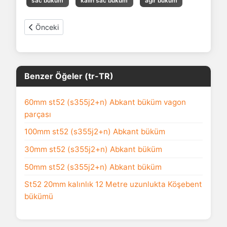
sac büküm
kalın sac büküm
ağır büküm
Önceki makale: Hardox 450 6mm damper tabanı büküm işl
Önceki
Benzer Öğeler (tr-TR)
60mm st52 (s355j2+n) Abkant büküm vagon
parçası
100mm st52 (s355j2+n) Abkant büküm
30mm st52 (s355j2+n) Abkant büküm
50mm st52 (s355j2+n) Abkant büküm
St52 20mm kalınlık 12 Metre uzunlukta Köşebent
bükümü