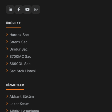
ÜRÜNLER
Hardox Sac
Strenx Sac
Dillidur Sac
S700MC Sac
S690QL Sac
Sac Stok Listesi
HIZMETLER
Abkant Büküm
Lazer Kesim
Ağırlık Hesaplama