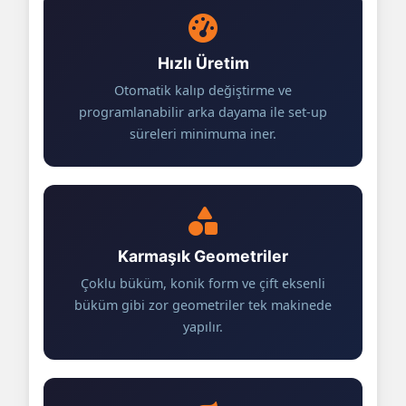
Hızlı Üretim
Otomatik kalıp değiştirme ve
programlanabilir arka dayama ile set-up
süreleri minimuma iner.
Karmaşık Geometriler
Çoklu büküm, konik form ve çift eksenli
büküm gibi zor geometriler tek makinede
yapılır.