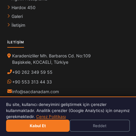
Hardox 450
Galeri
İletişim
İLETIŞIM
Karadenizliler Mh. Barbaros Cd. No:109
Başiskele, KOCAELİ, Türkiye
+90 262 349 59 55
+90 553 313 44 33
info@sacdanadam.com
Konumumuzu Görüntüle
Bu site, kullanıcı deneyimini geliştirmek için çerezler
kullanmaktadır. Analitik çerezler (Google Analytics) için onayınız
Pzt – Cuma:
08:00 – 17:30
gerekmektedir.
Çerez Politikası
Cumartesi – Pazar:
Kapalı
Kabul Et
Reddet