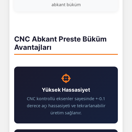
abkant büküm
CNC Abkant Preste Büküm
Avantajları
Yüksek Hassasiyet
CNC kontrollü eksenler sayesinde +-0.1
derece açı hassasiyeti ve tekrarlanabilir
üretim sağlanır.