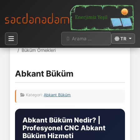
Arama
Dilinizi seçi
TR
Buradasınız:
Anasayfa
Abkant Büküm
Büküm Örnekleri
Abkant Büküm
Kategori:
Abkant Büküm
Abkant Büküm Nedir? |
Profesyonel CNC Abkant
Büküm Hizmeti