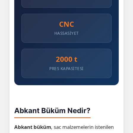
CNC
HASSASIYET
2000 t
PRES KAPASITESI
Abkant Büküm Nedir?
Abkant büküm
, sac malzemelerin istenilen