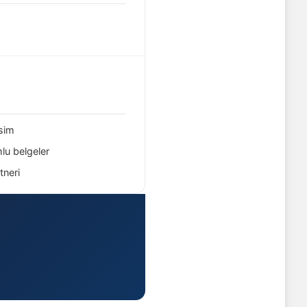
esim
lu belgeler
tneri