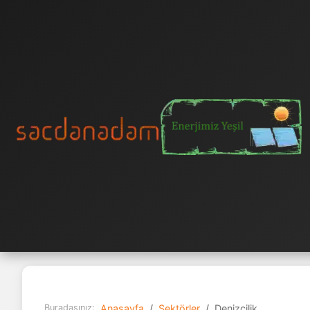
Buradasınız:
Anasayfa
Sektörler
Denizcilik