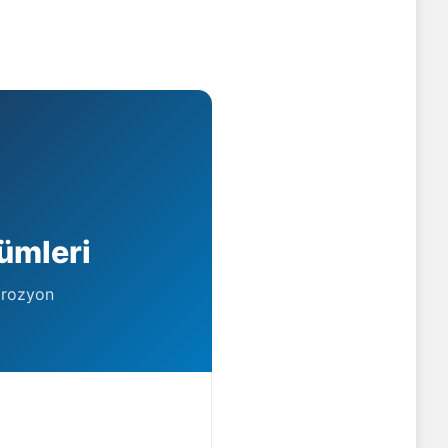
ümleri
orozyon