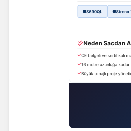
S690QL
Strenx
Neden Sacdan 
CE belgeli ve sertifikalı 
16 metre uzunluğa kadar
Büyük tonajlı proje yönet