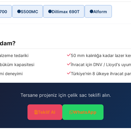
 700
S500MC
Dillimax 690T
Alform
Adam?
malzeme tedariki
50 mm kalınlığa kadar lazer k
 büküm kapasitesi
İhracat için DNV / Lloyd's uyum
imi deneyimi
Türkiye'nin 8 ülkeye ihracat par
Tersane projeniz için çelik sac teklifi alın.
Teklif Al
WhatsApp