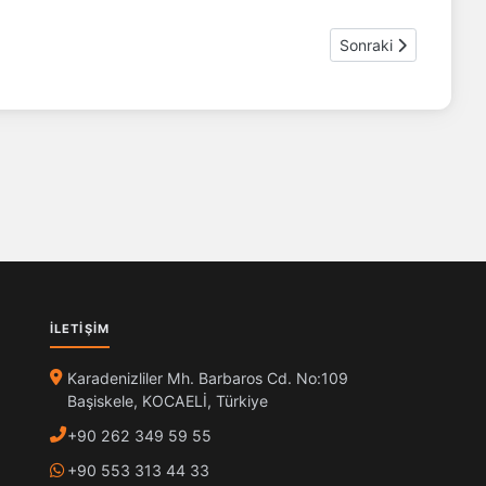
Sonraki makale: Ener
Sonraki
İLETIŞIM
Karadenizliler Mh. Barbaros Cd. No:109
Başiskele, KOCAELİ, Türkiye
+90 262 349 59 55
+90 553 313 44 33