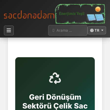
Arama
Dilinizi seçi
TR
Buradasınız:
Anasayfa
Sektörler
Geri Dönüşüm
Geri Dönüşüm
Sektörü Çelik Sac