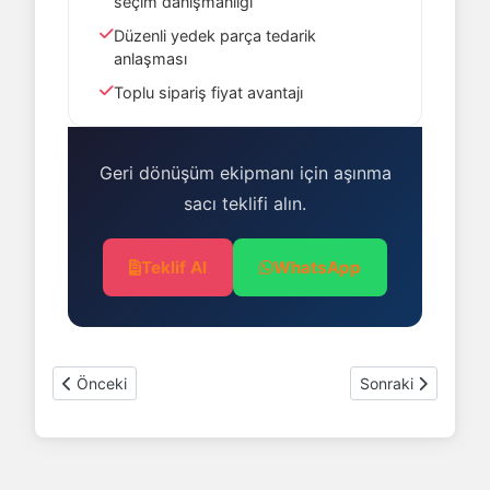
seçim danışmanlığı
Düzenli yedek parça tedarik
anlaşması
Toplu sipariş fiyat avantajı
Geri dönüşüm ekipmanı için aşınma
sacı teklifi alın.
Teklif Al
WhatsApp
Önceki makale: Gelişmiş Büküm Hesaplayıcı
Sonraki makale: De
Önceki
Sonraki