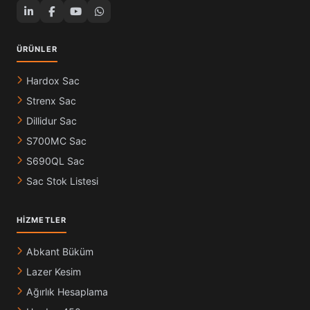
ÜRÜNLER
Hardox Sac
Strenx Sac
Dillidur Sac
S700MC Sac
S690QL Sac
Sac Stok Listesi
HIZMETLER
Abkant Büküm
Lazer Kesim
Ağırlık Hesaplama