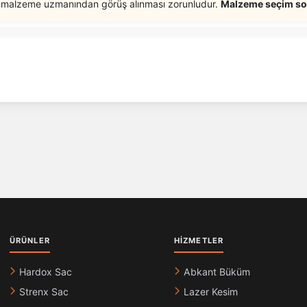
a malzeme uzmanından görüş alınması zorunludur.
Malzeme seçim sor
ÜRÜNLER
HIZMETLER
Hardox Sac
Abkant Büküm
Strenx Sac
Lazer Kesim