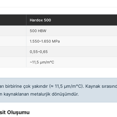
Hardox 500
500 HBW
1.550–1.650 MPa
0,55–0,65
~11,5 µm/m°C
rı birbirine çok yakındır (≈ 11,5 µm/m°C). Kaynak sırasınd
dan kaynaklanan metalurjik dönüşümdür.
sit Oluşumu