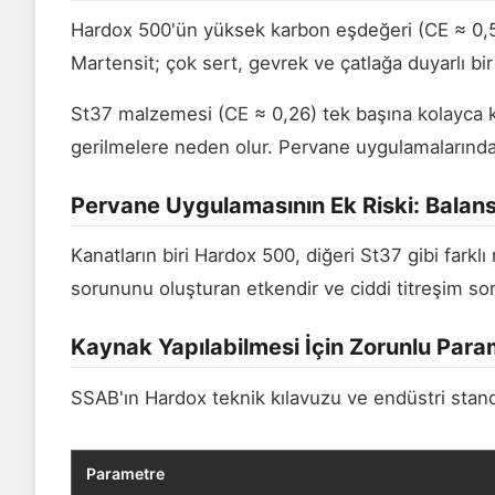
Hardox 500'ün yüksek karbon eşdeğeri (CE ≈ 0,5
Martensit; çok sert, gevrek ve çatlağa duyarlı bir
St37 malzemesi (CE ≈ 0,26) tek başına kolayca k
gerilmelere neden olur. Pervane uygulamalarındak
Pervane Uygulamasının Ek Riski: Balan
Kanatların biri Hardox 500, diğeri St37 gibi fark
sorununu oluşturan etkendir ve ciddi titreşim s
Kaynak Yapılabilmesi İçin Zorunlu Para
SSAB'ın Hardox teknik kılavuzu ve endüstri standa
Parametre