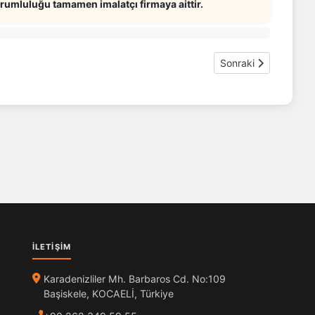
umluluğu tamamen imalatçı firmaya aittir.
Sonraki makale: Hard
Sonraki
İLETIŞIM
Karadenizliler Mh. Barbaros Cd. No:109
Başiskele, KOCAELİ, Türkiye