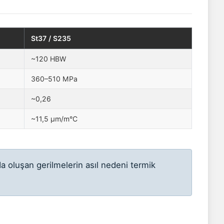
St37 / S235
~120 HBW
360–510 MPa
~0,26
~11,5 µm/m°C
a oluşan gerilmelerin asıl nedeni termik