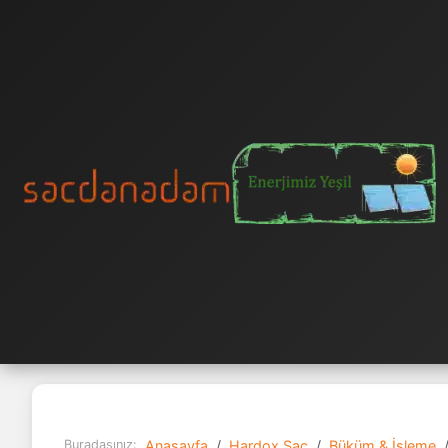
Buradasınız:
Anasayfa
Hardox Sac
Büküm & İşleme