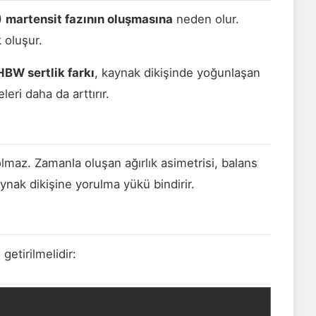
)
martensit fazının oluşmasına
neden olur.
 oluşur.
HBW sertlik farkı
, kaynak dikişinde yoğunlaşan
ri daha da arttırır.
lmaz. Zamanla oluşan ağırlık asimetrisi, balans
nak dikişine yorulma yükü bindirir.
etirilmelidir: