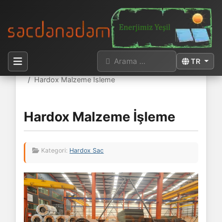
Arama
Dilinizi seçi
TR
Buradasınız:
Anasayfa
Sektörler
Geri Dönüşüm
Hardox Malzeme Isleme
Hardox Malzeme İşleme
Kategori:
Hardox Sac