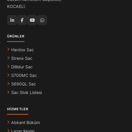
KOCAELİ.
ÜRÜNLER
Hardox Sac
Strenx Sac
Dillidur Sac
S700MC Sac
S690QL Sac
Sac Stok Listesi
HIZMETLER
Abkant Büküm
Lazer Kesim