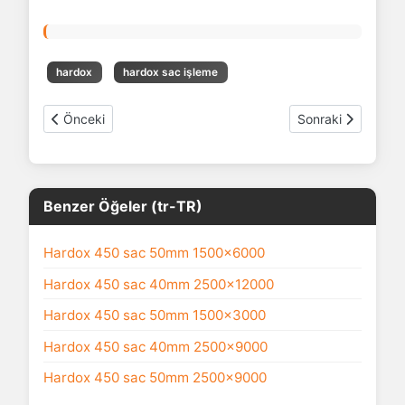
hardox
hardox sac işleme
Önceki makale: Hardox Sac ağırlık hesaplama
Sonraki makale: 
Önceki
Sonraki
Benzer Öğeler (tr-TR)
Hardox 450 sac 50mm 1500x6000
Hardox 450 sac 40mm 2500x12000
Hardox 450 sac 50mm 1500x3000
Hardox 450 sac 40mm 2500x9000
Hardox 450 sac 50mm 2500x9000