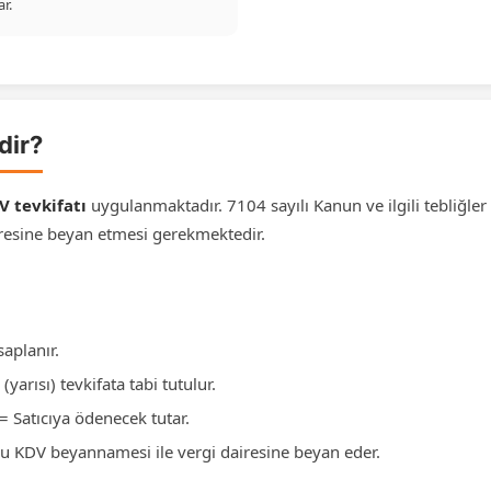
r.
dir?
V tevkifatı
uygulanmaktadır. 7104 sayılı Kanun ve ilgili tebliğler g
iresine beyan etmesi gerekmektedir.
aplanır.
arısı) tevkifata tabi tutulur.
= Satıcıya ödenecek tutar.
o’lu KDV beyannamesi ile vergi dairesine beyan eder.