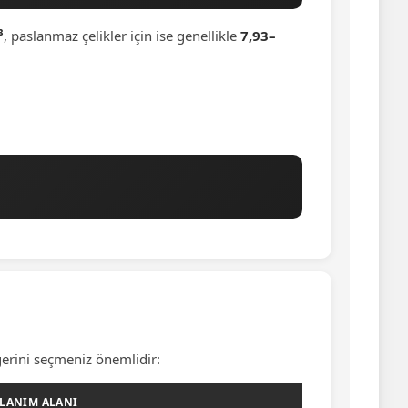
³
, paslanmaz çelikler için ise genellikle
7,93–
ğerini seçmeniz önemlidir:
LANIM ALANI