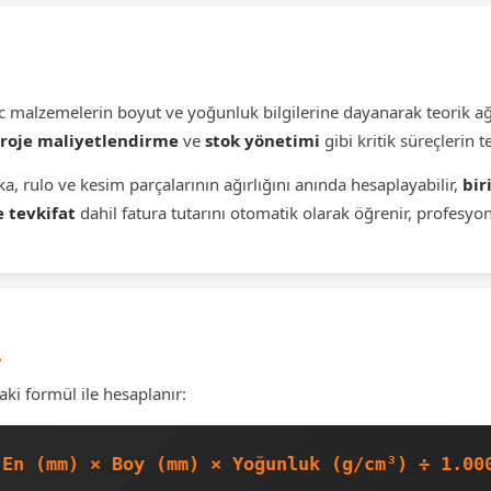
sac malzemelerin boyut ve yoğunluk bilgilerine dayanarak teorik ağı
proje maliyetlendirme
ve
stok yönetimi
gibi kritik süreçlerin t
a, rulo ve kesim parçalarının ağırlığını anında hesaplayabilir,
bir
 tevkifat
dahil fatura tutarını otomatik olarak öğrenir, profes
ü
aki formül ile hesaplanır:
 En (mm) × Boy (mm) × Yoğunluk (g/cm³) ÷ 1.00