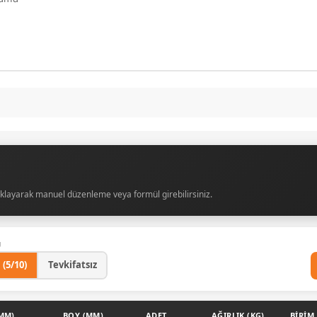
tıklayarak manuel düzenleme veya formül girebilirsiniz.
Ü
 (5/10)
Tevkifatsız
MM)
BOY (MM)
ADET
AĞIRLIK (KG)
BIRIM 