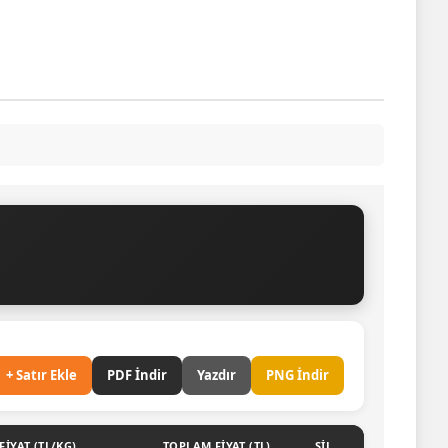
+ Satır Ekle
PDF İndir
Yazdır
PNG İndir
FIYAT (
TL
/KG)
TOPLAM FIYAT (
TL
)
SIL