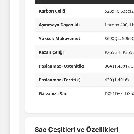
Karbon Çeliği
S235JR, S355J2
Aşınmaya Dayanıklı
Hardox 400, H
Yüksek Mukavemet
S690QL, S960Q
Kazan Çeliği
P265GH, P355
Paslanmaz (Östenitik)
304 (1.4301), 3
Paslanmaz (Ferritik)
430 (1.4016)
Galvanizli Sac
DX51D+Z, DX5
Sac Çeşitleri ve Özellikleri