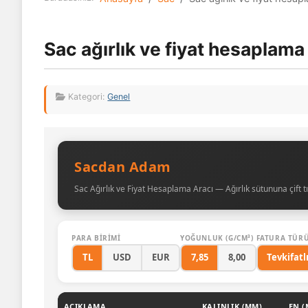
Sac ağırlık ve fiyat hesaplama
Kategori:
Genel
Sacdan Adam
Sac Ağırlık ve Fiyat Hesaplama Aracı — Ağırlık sütununa çift 
PARA BIRIMI
YOĞUNLUK (G/CM³)
FATURA TÜR
TL
USD
EUR
7,85
8,00
Tevkifatlı
AÇIKLAMA
KALINLIK (MM)
EN (