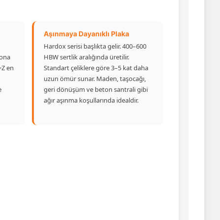
Aşınmaya Dayanıklı Plaka
Hardox serisi başlıkta gelir. 400–600
yona
HBW sertlik aralığında üretilir.
+Z en
Standart çeliklere göre 3–5 kat daha
uzun ömür sunar. Maden, taşocağı,
e
geri dönüşüm ve beton santrali gibi
ağır aşınma koşullarında idealdir.