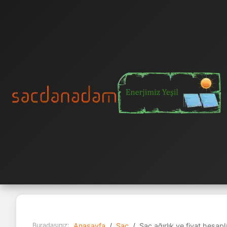
Buradasınız:
Anasayfa
Sac
Sac ağırlık ve fiyat hesap