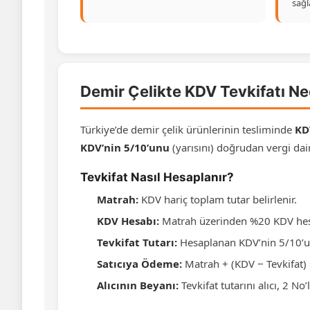
sağla
Demir Çelikte KDV Tevkifatı Ne
Türkiye’de demir çelik ürünlerinin tesliminde
KD
KDV’nin 5/10’unu
(yarısını) doğrudan vergi da
Tevkifat Nasıl Hesaplanır?
Matrah:
KDV hariç toplam tutar belirlenir.
KDV Hesabı:
Matrah üzerinden %20 KDV hes
Tevkifat Tutarı:
Hesaplanan KDV’nin 5/10’u (y
Satıcıya Ödeme:
Matrah + (KDV − Tevkifat) 
Alıcının Beyanı:
Tevkifat tutarını alıcı, 2 N