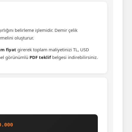
rlığını belirleme işlemidir. Demir çelik
emelini oluşturur.
im fiyat
girerek toplam maliyetinizi TL, USD
yonel görünümlü
PDF teklif
belgesi indirebilirsiniz.
0.000