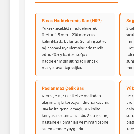
Sıcak Haddelenmiş Sac (HRP)
Soğ
Yüksek sıcaklıkta haddelenerek
Sıca
üretilir. 1,5 mm – 200 mm arası
sıca
kalınlıklarda bulunur. Genel inşaat ve
mm –
ağır sanayi uygulamalarında tercih
üreti
edilir. Yüzey kalitesi soğuk
toler
haddelenmişin altındadır ancak
suna
maliyet avantajı sağlar.
mobi
Paslanmaz Çelik Sac
Yük
Krom (%10,5+), nikel ve molibden
S690
alaşımlarıyla korozyon direnci kazanır.
ürün
304 kalite genel amaçlı, 316 kalite
daha
kimyasal ortamlar içindir. Gıda işleme,
suna
hastane ekipmanları ve mimari cephe
plat
sistemlerinde yaygındır.
kons