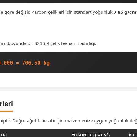
göre değişir. Karbon çelikleri için standart yoğunluk
7,85 g/cm
 boyunda bir S235JR çelik levhanın ağırlığı:
0.000 = 706,50 kg
leri
 sahiptir. Doğru ağırlık hesabı için malzemenize uygun yoğunluk de
LERI
YOĞUNLUK (G/CM³)
KUL