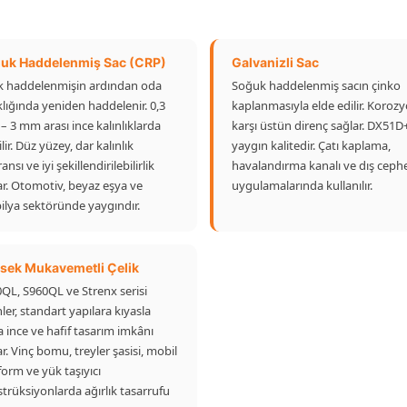
uk Haddelenmiş Sac (CRP)
Galvanizli Sac
k haddelenmişin ardından oda
Soğuk haddelenmiş sacın çinko
klığında yeniden haddelenir. 0,3
kaplanmasıyla elde edilir. Koroz
 3 mm arası ince kalınlıklarda
karşı üstün direnç sağlar. DX51D
lir. Düz yüzey, dar kalınlık
yaygın kalitedir. Çatı kaplama,
ansı ve iyi şekillendirilebilirlik
havalandırma kanalı ve dış ceph
r. Otomotiv, beyaz eşya ve
uygulamalarında kullanılır.
lya sektöründe yaygındır.
sek Mukavemetli Çelik
QL, S960QL ve Strenx serisi
ler, standart yapılara kıyasla
 ince ve hafif tasarım imkânı
r. Vinç bomu, treyler şasisi, mobil
form ve yük taşıyıcı
trüksiyonlarda ağırlık tasarrufu