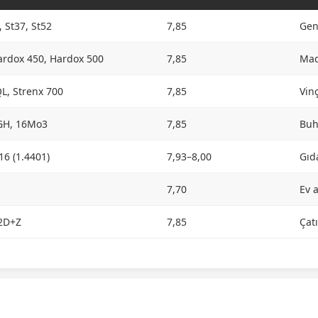
, St37, St52
7,85
Gen
ardox 450, Hardox 500
7,85
Mad
L, Strenx 700
7,85
Vinç
GH, 16Mo3
7,85
Buh
16 (1.4401)
7,93–8,00
Gıd
7,70
Ev a
2D+Z
7,85
Çat