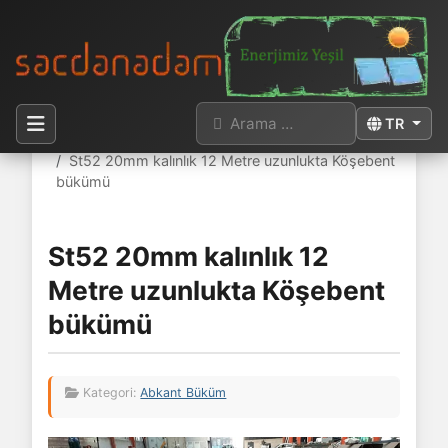
Arama
Dilinizi seçi
TR
Buradasınız:
Anasayfa
Abkant Büküm
St52 20mm kalınlık 12 Metre uzunlukta Köşebent
bükümü
St52 20mm kalınlık 12
Metre uzunlukta Köşebent
bükümü
Kategori:
Abkant Büküm