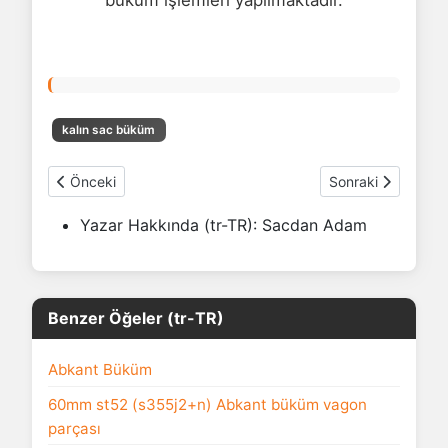
büküm işlemleri yapılmaktadır.
kalın sac büküm
Önceki makale: 60mm st52 (s355j2+n) Abkant büküm vago
Sonraki makale: 
Önceki
Sonraki
Yazar Hakkında (tr-TR):
Sacdan Adam
Benzer Öğeler (tr-TR)
Abkant Büküm
60mm st52 (s355j2+n) Abkant büküm vagon
parçası