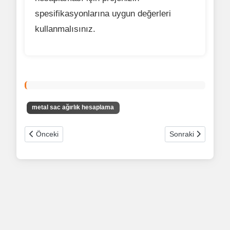
spesifikasyonlarına uygun değerleri
kullanmalısınız.
metal sac ağırlık hesaplama
Önceki makale: Sacdan Adam İletişim
Sonraki makale: H
Önceki
Sonraki