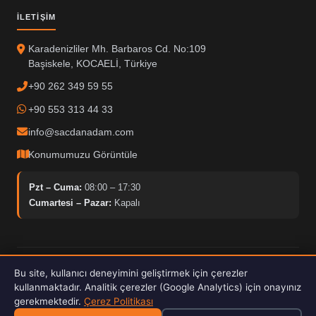
İLETIŞIM
Karadenizliler Mh. Barbaros Cd. No:109
Başiskele, KOCAELİ, Türkiye
+90 262 349 59 55
+90 553 313 44 33
info@sacdanadam.com
Konumumuzu Görüntüle
Pzt – Cuma:
08:00 – 17:30
Cumartesi – Pazar:
Kapalı
© 2025 Sacdan Adam. Tüm hakları saklıdır.
Bu site, kullanıcı deneyimini geliştirmek için çerezler
Hardox İşleme
ISO Kalite
30kW Fiber Lazer
kullanmaktadır. Analitik çerezler (Google Analytics) için onayınız
gerekmektedir.
Çerez Politikası