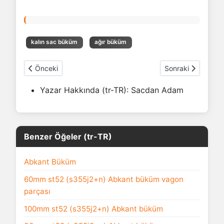
kalın sac büküm
ağır büküm
Önceki makale: 10mm st52 (s355j2+n) Konik Abkant bükü
Sonraki makale: 
Önceki
Sonraki
Yazar Hakkında (tr-TR):
Sacdan Adam
Benzer Öğeler (tr-TR)
Abkant Büküm
60mm st52 (s355j2+n) Abkant büküm vagon
parçası
100mm st52 (s355j2+n) Abkant büküm