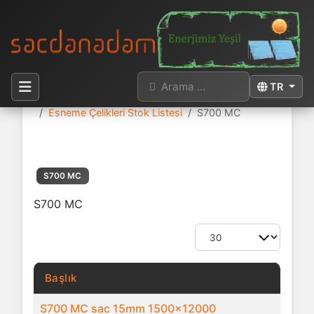
Arama
Dilinizi seçi
TR
Buradasınız:
Anasayfa
Sac Stok Listesi
Esneme Çelikleri Stok Listesi
S700 MC
S700 MC
S700 MC
Göster #
Başlık
S700 MC sac 15mm 1500x12000