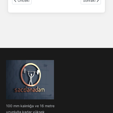
Önceki makale: S700 MC sac 12mm 1500x6000
Sonraki makale:
Önceki
Sonraki
100 mm kalınlığa ve 16 metre
uzunluğa kadar yüksek