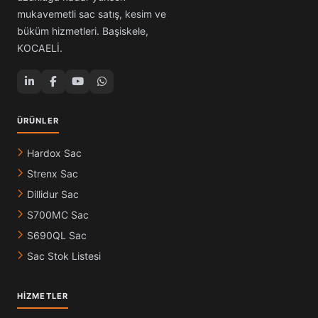
mukavemetli sac satış, kesim ve
büküm hizmetleri. Başiskele,
KOCAELİ.
ÜRÜNLER
Hardox Sac
Strenx Sac
Dillidur Sac
S700MC Sac
S690QL Sac
Sac Stok Listesi
HIZMETLER