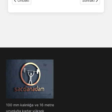
Önceki makale: S700 MC sac 15mm 1500x3000
Sonraki makale:
Önceki
Sonraki
100 mm kalınlığa ve 16 metre
uzunluğa kadar yüksek