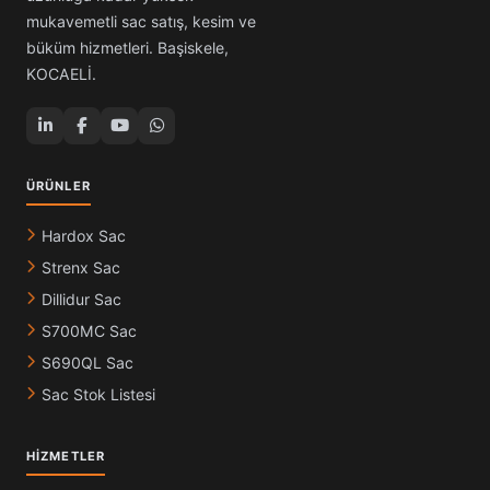
mukavemetli sac satış, kesim ve
büküm hizmetleri. Başiskele,
KOCAELİ.
ÜRÜNLER
Hardox Sac
Strenx Sac
Dillidur Sac
S700MC Sac
S690QL Sac
Sac Stok Listesi
HIZMETLER