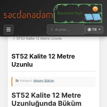
Arama
Dilinizi seçi
TR
Buradasınız:
Anasayfa
Abkant Büküm
ST52 Kalite 12 Metre Uzunlu
ST52 Kalite 12 Metre
Uzunlu
Kategori:
Abkant Büküm
ST52 Kalite 12 Metre
Uzunluğunda Büküm