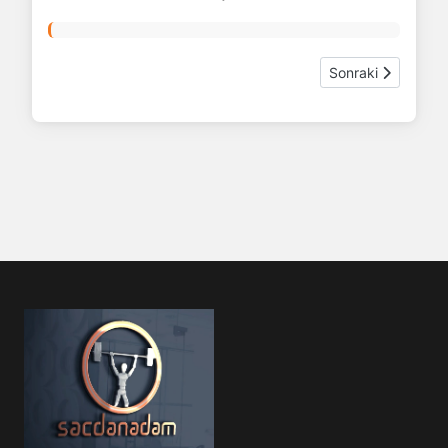
Sonraki makale: 
Sonraki