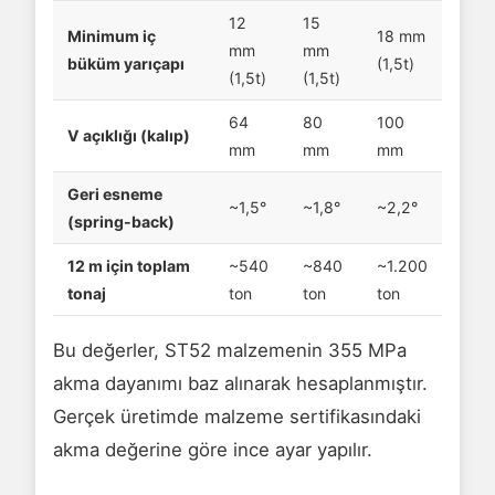
12
15
Minimum iç
18 mm
mm
mm
büküm yarıçapı
(1,5t)
(1,5t)
(1,5t)
64
80
100
V açıklığı (kalıp)
mm
mm
mm
Geri esneme
~1,5°
~1,8°
~2,2°
(spring-back)
12 m için toplam
~540
~840
~1.200
tonaj
ton
ton
ton
Bu değerler, ST52 malzemenin 355 MPa
akma dayanımı baz alınarak hesaplanmıştır.
Gerçek üretimde malzeme sertifikasındaki
akma değerine göre ince ayar yapılır.