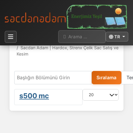
Arama
Dilinizi seçi
TR
Buradasınız:
Anasayfa
Sacdan Adam | Hardox, Strenx Çelik Sac Satış ve
Kesim
Başlığın Bölümünü Girin
Sıralama
Te
Göster #
s500 mc