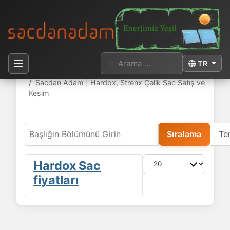
Arama
Dilinizi seçi
TR
Buradasınız:
Anasayfa
Sacdan Adam | Hardox, Strenx Çelik Sac Satış ve
Kesim
Başlığın Bölümünü Girin
Sıralama
Te
Göster #
Hardox Sac
fiyatları