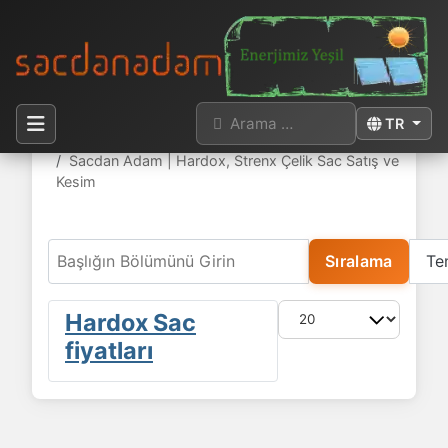
Arama
Dilinizi seçi
TR
Buradasınız:
Anasayfa
Sacdan Adam | Hardox, Strenx Çelik Sac Satış ve
Kesim
Başlığın Bölümünü Girin
Sıralama
Te
Göster #
Hardox Sac
fiyatları