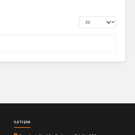
Göster #
İLETIŞIM