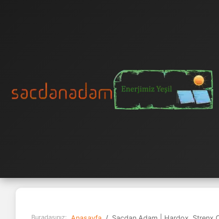
Buradasınız:
Anasayfa
Sacdan Adam | Hardox, Strenx Çe