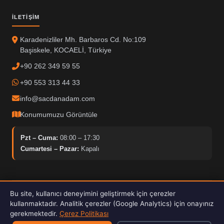
İLETIŞIM
Karadenizliler Mh. Barbaros Cd. No:109
Başiskele, KOCAELİ, Türkiye
+90 262 349 59 55
+90 553 313 44 33
info@sacdanadam.com
Konumumuzu Görüntüle
Pzt – Cuma:
08:00 – 17:30
Cumartesi – Pazar:
Kapalı
Bu site, kullanıcı deneyimini geliştirmek için çerezler
© 2025 Sacdan Adam. Tüm hakları saklıdır.
kullanmaktadır. Analitik çerezler (Google Analytics) için onayınız
Hardox İşleme
ISO Kalite
30kW Fiber Lazer
gerekmektedir.
Çerez Politikası