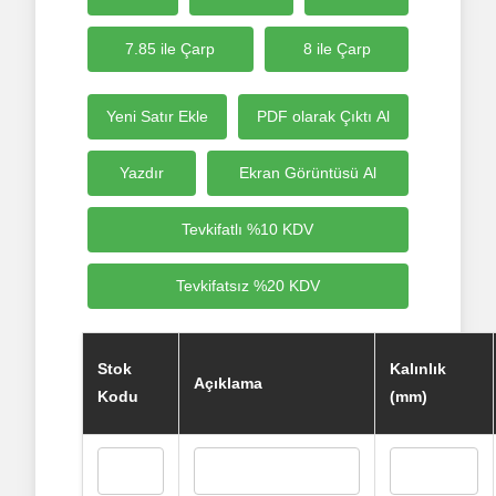
7.85 ile Çarp
8 ile Çarp
Yeni Satır Ekle
PDF olarak Çıktı Al
Yazdır
Ekran Görüntüsü Al
Tevkifatlı %10 KDV
Tevkifatsız %20 KDV
Stok
Kalınlık
Açıklama
Kodu
(mm)