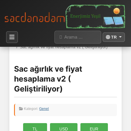
Arama
Dilinizi seçin
TR
Buradasınız:
Anasayfa
Kategoriler
Genel
Sac ağırlık ve fiyat hesaplama v2 ( Geliştiriliyor)
Sac ağırlık ve fiyat
hesaplama v2 (
Geliştiriliyor)
Kategori:
Genel
TL
USD
EUR