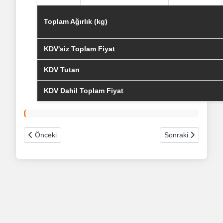
Toplam Ağırlık (kg)
KDV'siz Toplam Fiyat
KDV Tutarı
KDV Dahil Toplam Fiyat
Önceki makale: excel veri çekme
Sonraki makale: Q
Önceki
Sonraki