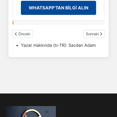
WHATSAPP'TAN BİLGİ ALIN
Önceki makale: 90° Bükümde Uzama Tablosu
Sonraki makale: Di
Önceki
Sonraki
Yazar Hakkında (tr-TR):
Sacdan Adam