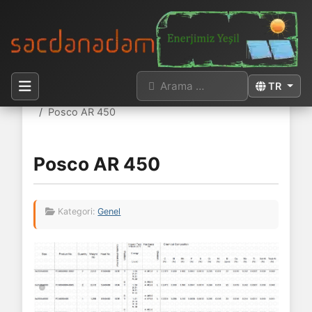
Arama
Dilinizi seçi
TR
Buradasınız:
Anasayfa
Kategoriler
Genel
Posco AR 450
Posco AR 450
Kategori:
Genel