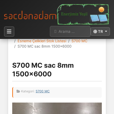
Arama
Dilinizi seçi
TR
Buradasınız:
Anasayfa
Sac Stok Listesi
Esneme Çelikleri Stok Listesi
S700 MC
S700 MC sac 8mm 1500x6000
S700 MC sac 8mm
1500x6000
Kategori:
S700 MC