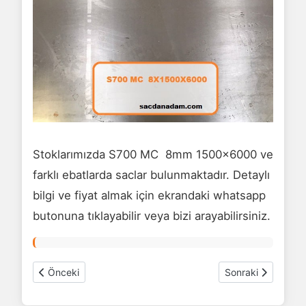
Stoklarımızda S700 MC 8mm 1500x6000 ve
farklı ebatlarda saclar bulunmaktadır. Detaylı
bilgi ve fiyat almak için ekrandaki whatsapp
butonuna tıklayabilir veya bizi arayabilirsiniz.
Önceki makale: S700 MC sac 8mm 1500x9000
Sonraki makale:
Önceki
Sonraki