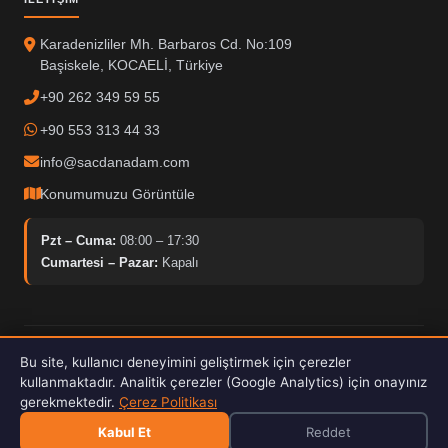
Karadenizliler Mh. Barbaros Cd. No:109
Başiskele, KOCAELİ, Türkiye
+90 262 349 59 55
+90 553 313 44 33
info@sacdanadam.com
Konumumuzu Görüntüle
Pzt – Cuma:
08:00 – 17:30
Cumartesi – Pazar:
Kapalı
© 2025 Sacdan Adam. Tüm hakları saklıdır.
Bu site, kullanıcı deneyimini geliştirmek için çerezler
Hardox İşleme
ISO Kalite
30kW Fiber Lazer
kullanmaktadır. Analitik çerezler (Google Analytics) için onayınız
gerekmektedir.
Çerez Politikası
Kabul Et
Reddet
E-Katalog İndir 2026
PDF · 4.9 MB