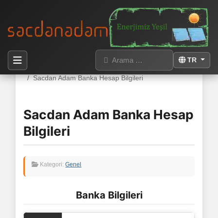
Arama
Dilinizi seçin
TR
Buradasınız:
Anasayfa
İletişim
Sacdan Adam Banka Hesap Bilgileri
Sacdan Adam Banka Hesap
Bilgileri
Kategori:
Genel
Banka Bilgileri