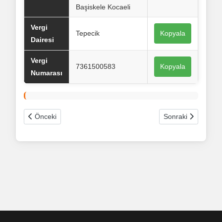
Başiskele Kocaeli
Vergi
Tepecik
Kopyala
Dairesi
Vergi
7361500583
Kopyala
Numarası
Önceki makale: Sacdan Adam Toleranslar
Sonraki makale: 
Önceki
Sonraki