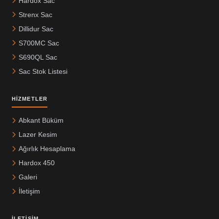
Hardox Sac
Strenx Sac
Dillidur Sac
S700MC Sac
S690QL Sac
Sac Stok Listesi
HIZMETLER
Abkant Büküm
Lazer Kesim
Ağırlık Hesaplama
Hardox 450
Galeri
İletişim
İLETIŞIM