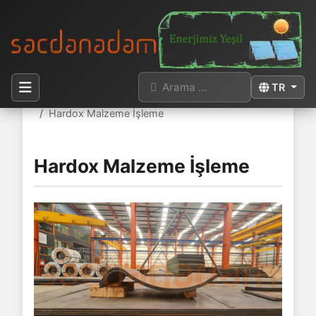
Arama
Dilinizi seçi
TR
Buradasınız:
Anasayfa
Hardox Sac
Hardox Malzeme İşleme
Hardox Malzeme İşleme