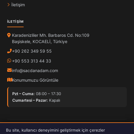
İletişim
İLETIŞIM
Karadenizliler Mh. Barbaros Cd. No:109
Başiskele, KOCAELİ, Türkiye
+90 262 349 59 55
+90 553 313 44 33
info@sacdanadam.com
Konumumuzu Görüntüle
Pzt – Cuma:
08:00 – 17:30
Cumartesi – Pazar:
Kapalı
© 2025 Sacdan Adam. Tüm hakları saklıdır.
Bu site, kullanıcı deneyimini geliştirmek için çerezler
Hardox İşleme
ISO Kalite
30kW Fiber Lazer