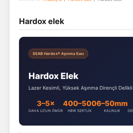
Hardox elek
SSAB Hardox® Aşınma Sacı
Hardox Elek
Lazer Kesimli, Yüksek Aşınma Dirençli Delikli
3–5×
400–500
6–50mm
DAHA UZUN ÖMÜR
HBW SERTLIK
KALINLIK
DE