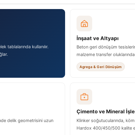
İnşaat ve Altyapı
lek tablalarında kullanılır.
Beton geri dönüşüm tesisleri
ğlar.
malzeme transfer oluklarında t
Agrega & Geri Dönüşüm
Çimento ve Mineral İşl
nde delik geometrisini uzun
Klinker soğutucularında, köm
Hardox 400/450/500 kalite elek