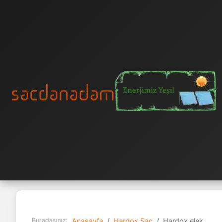
Buradasınız:
Anasayfa
Hardox Sac
Hardox elek