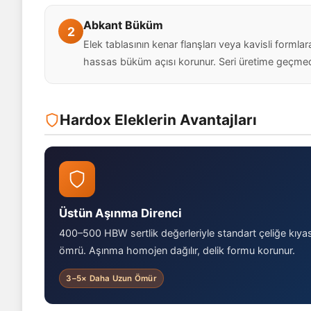
Abkant Büküm
2
Elek tablasının kenar flanşları veya kavisli for
hassas büküm açısı korunur. Seri üretime geçmed
Hardox Eleklerin Avantajları
Üstün Aşınma Direnci
400–500 HBW sertlik değerleriyle standart çeliğe kıya
ömrü. Aşınma homojen dağılır, delik formu korunur.
3–5× Daha Uzun Ömür