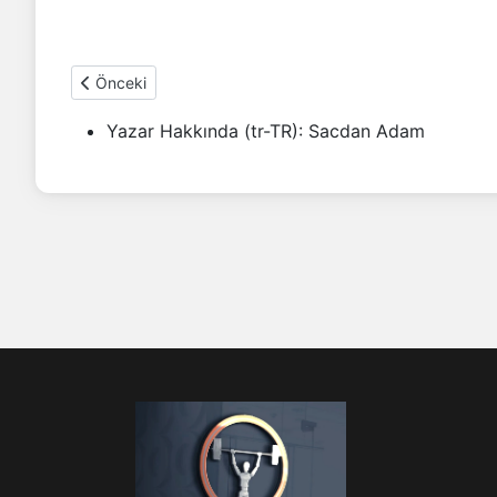
Önceki makale: Hardox Büküm İşlemi
Önceki
Yazar Hakkında (tr-TR):
Sacdan Adam