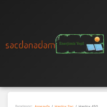
Buradasınız:
Anasayfa
Hardox Sac
Hardox 450