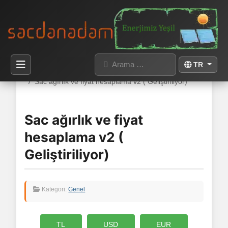
Arama
Dilinizi seçin
TR
Buradasınız:
Anasayfa
Kategoriler
Genel
Sac ağırlık ve fiyat hesaplama v2 ( Geliştiriliyor)
Sac ağırlık ve fiyat
hesaplama v2 (
Geliştiriliyor)
Kategori:
Genel
TL
USD
EUR