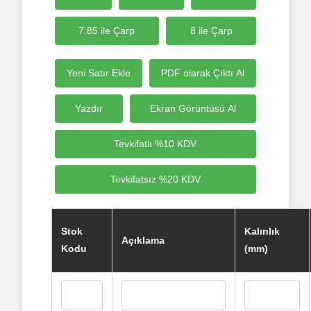
7.85 ile Çarp
8 ile Çarp
Yeni Satır Ekle
PDF olarak Çıktı Al
Yazdır
Ekran Görüntüsü Al
Tevkifatlı %10 KDV
Tevkifatsız %20 KDV
Stok
Kalınlık
Açıklama
Kodu
(mm)