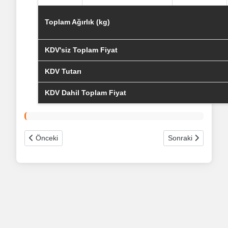
Toplam Ağırlık (kg)
KDV'siz Toplam Fiyat
KDV Tutarı
KDV Dahil Toplam Fiyat
Önceki makale: excel veri çekme
Sonraki makale: Q
Önceki
Sonraki