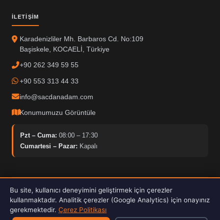
İLETIŞIM
Karadenizliler Mh. Barbaros Cd. No:109
Başiskele, KOCAELİ, Türkiye
+90 262 349 59 55
+90 553 313 44 33
info@sacdanadam.com
Konumumuzu Görüntüle
Pzt – Cuma:
08:00 – 17:30
Cumartesi – Pazar:
Kapalı
Bu site, kullanıcı deneyimini geliştirmek için çerezler
© 2025 Sacdan Adam. Tüm hakları saklıdır.
kullanmaktadır. Analitik çerezler (Google Analytics) için onayınız
Hardox İşleme
ISO Kalite
30kW Fiber Lazer
gerekmektedir.
Çerez Politikası