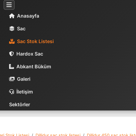
Anasayfa
Sac
Sac Stok Listesi
Hardox Sac
Abkant Büküm
Galeri
İletişim
Sektörler
ri Stok Listesi
Dillidur sac stok listesi
Dillidur 450 sac stok list