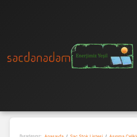
Buradasınız:
Anasayfa
Sac Stok Listesi
Aşınma Çelikle