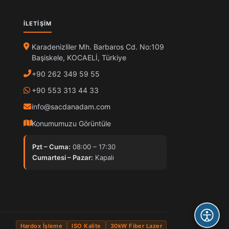
İLETIŞIM
Karadenizliler Mh. Barbaros Cd. No:109
Başiskele, KOCAELİ, Türkiye
+90 262 349 59 55
+90 553 313 44 33
info@sacdanadam.com
Konumumuzu Görüntüle
Pzt – Cuma:
08:00 – 17:30
Cumartesi – Pazar:
Kapalı
Hardox İşleme
ISO Kalite
30kW Fiber Lazer