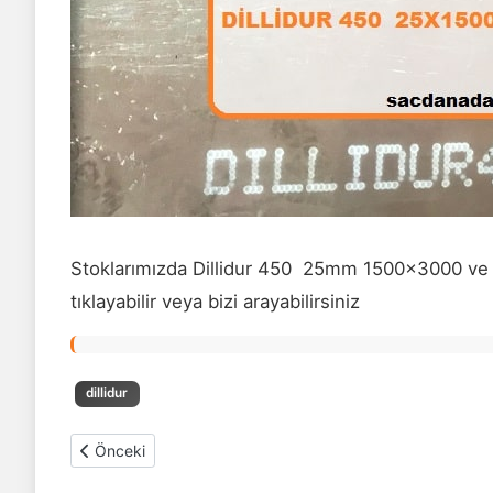
Stoklarımızda Dillidur 450 25mm 1500x3000 ve far
tıklayabilir veya bizi arayabilirsiniz
dillidur
Önceki makale: Dillidur 450 sac 25mm 1500x6000
Önceki