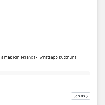
at almak için ekrandaki whatsapp butonuna
Sonraki makale: Di
Sonraki