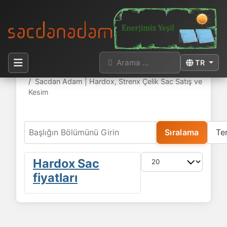
Arama
Dilinizi seçi
TR
Buradasınız:
Anasayfa
Sacdan Adam | Hardox, Strenx Çelik Sac Satış ve
Kesim
Başlığın Bölümünü Girin
Sıralama
Te
Göster #
Hardox Sac
fiyatları