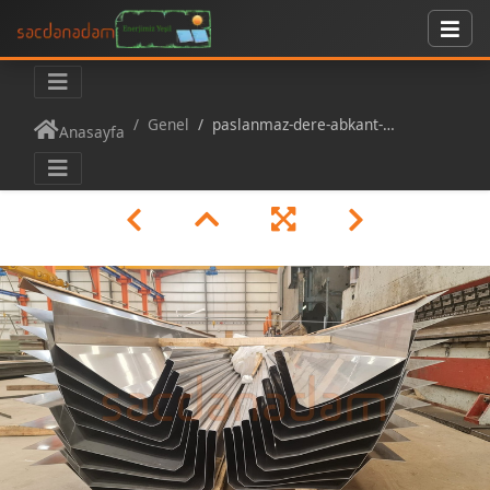
Genel
paslanmaz-dere-abkant-bukum
Anasayfa