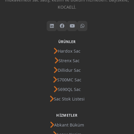
KOCAELİ.
ÜRÜNLER
Hardox Sac
Strenx Sac
Dillidur Sac
S700MC Sac
S690QL Sac
Sac Stok Listesi
HIZMETLER
Abkant Büküm