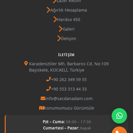
Lazer Kesim
Ağırlık Hesaplama
Hardox 450
Galeri
İletişim
İLETIŞIM
Karadenizliler Mh. Barbaros Cd. No:109
Başiskele, KOCAELİ, Türkiye
+90 262 349 59 55
+90 553 313 44 33
info@sacdanadam.com
Konumumuzu Görüntüle
Pzt – Cuma:
08:00 – 17:30
Cumartesi – Pazar:
Kapalı