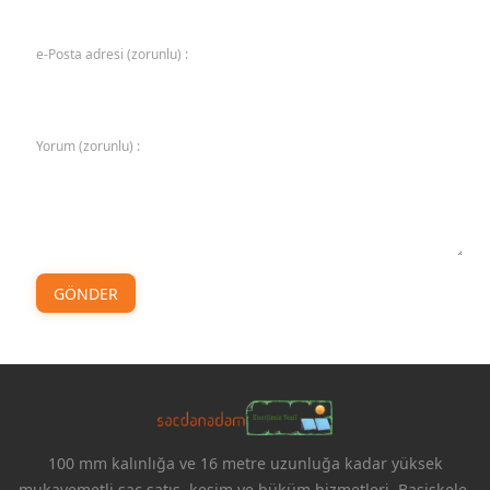
e-Posta adresi (zorunlu) :
Yorum (zorunlu) :
GÖNDER
100 mm kalınlığa ve 16 metre uzunluğa kadar yüksek
mukavemetli sac satış, kesim ve büküm hizmetleri. Başiskele,