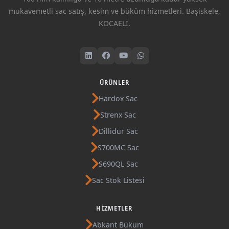
mukavemetli sac satış, kesim ve büküm hizmetleri. Başiskele,
KOCAELİ.
ÜRÜNLER
Hardox Sac
Strenx Sac
Dillidur Sac
S700MC Sac
S690QL Sac
Sac Stok Listesi
HIZMETLER
Abkant Büküm