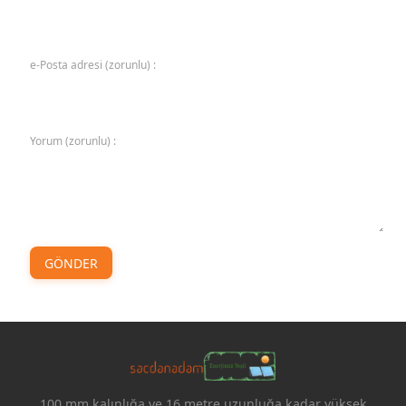
e-Posta adresi (zorunlu) :
Yorum (zorunlu) :
GÖNDER
100 mm kalınlığa ve 16 metre uzunluğa kadar yüksek