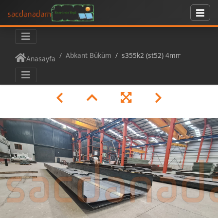
Abkant Büküm
s355k2 (st52) 4mm yağ tankı plazma kesim abkant büküm
Anasayfa