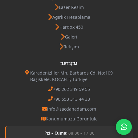
Lazer Kesim
Ağırlık Hesaplama
Hardox 450
Galeri
İletişim
İLETIŞIM
Karadenizliler Mh. Barbaros Cd. No:109
Başiskele, KOCAELİ, Türkiye
+90 262 349 59 55
+90 553 313 44 33
info@sacdanadam.com
Konumumuzu Görüntüle
Pzt – Cuma:
08:00 – 17:30