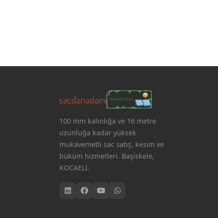
100 mm kalınlığa ve 16 metre
uzunluğa kadar yüksek
mukavemetli sac satış, kesim ve
büküm hizmetleri. Başiskele,
KOCAELİ.