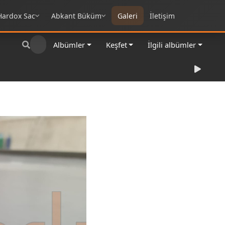
Hardox Sac
Abkant Büküm
Galeri
İletişim
Albümler
Keşfet
İlgili albümler