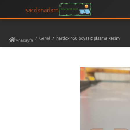
Genel
hardox 450 boyasız plazma kesim
Anasayfa