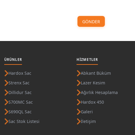
GÖNDER
ÜRÜNLER
HIZMETLER
Hardox Sac
Abkant Büküm
Strenx Sac
Lazer Kesim
Dillidur Sac
Ağırlık Hesaplama
S700MC Sac
Hardox 450
S690QL Sac
Galeri
Sac Stok Listesi
İletişim