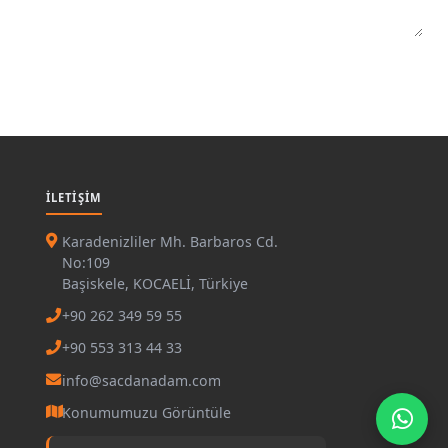
İLETIŞIM
Karadenizliler Mh. Barbaros Cd.
No:109
Başiskele, KOCAELİ, Türkiye
+90 262 349 59 55
+90 553 313 44 33
info@sacdanadam.com
Konumumuzu Görüntüle