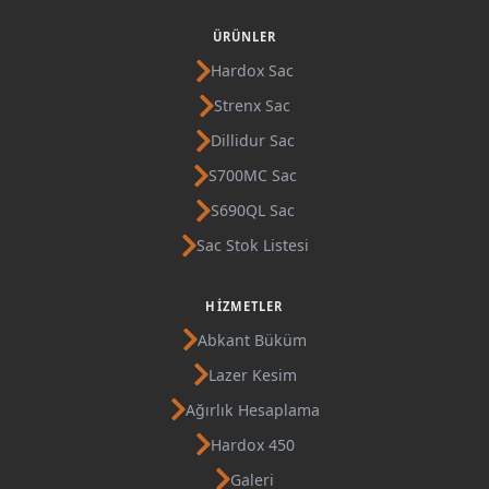
ÜRÜNLER
Hardox Sac
Strenx Sac
Dillidur Sac
S700MC Sac
S690QL Sac
Sac Stok Listesi
HIZMETLER
Abkant Büküm
Lazer Kesim
Ağırlık Hesaplama
Hardox 450
Galeri