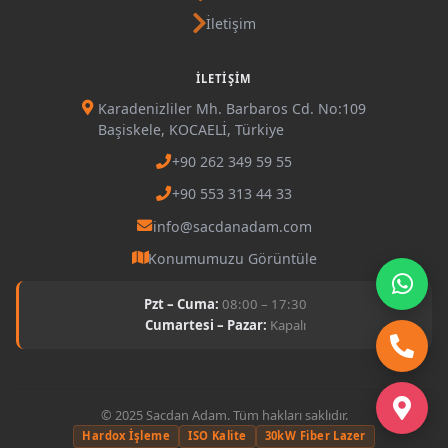
İletişim
İLETIŞIM
Karadenizliler Mh. Barbaros Cd. No:109
Başiskele, KOCAELİ, Türkiye
+90 262 349 59 55
+90 553 313 44 33
info@sacdanadam.com
Konumumuzu Görüntüle
Pzt – Cuma:
08:00 – 17:30
Cumartesi – Pazar:
Kapalı
© 2025 Sacdan Adam. Tüm hakları saklıdır.
Hardox İşleme
ISO Kalite
30kW Fiber Lazer