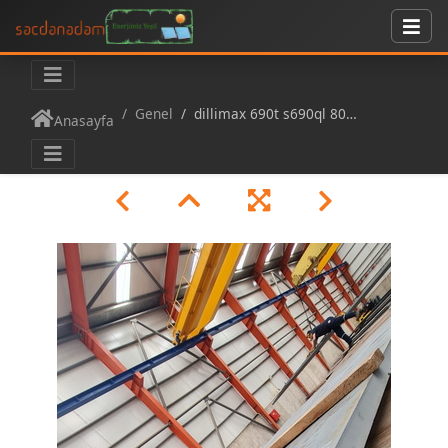
Genel
dillimax 690t s690ql 80mm
Anasayfa