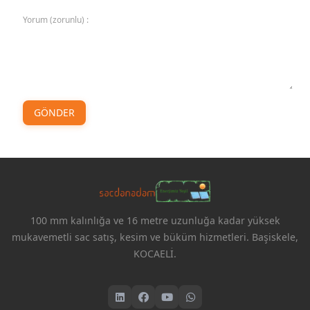
Yorum (zorunlu) :
GÖNDER
100 mm kalınlığa ve 16 metre uzunluğa kadar yüksek
mukavemetli sac satış, kesim ve büküm hizmetleri. Başiskele,
KOCAELİ.