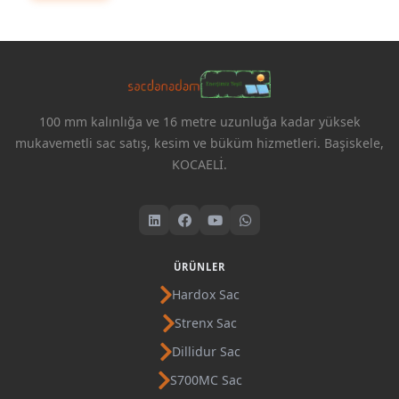
100 mm kalınlığa ve 16 metre uzunluğa kadar yüksek
mukavemetli sac satış, kesim ve büküm hizmetleri. Başiskele,
KOCAELİ.
ÜRÜNLER
Hardox Sac
Strenx Sac
Dillidur Sac
S700MC Sac