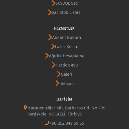
S690QL Sac
Sac Stok Listesi
HIZMETLER
Abkant Büküm
Lazer Kesim
Ağırlık Hesaplama
Hardox 450
Galeri
İletişim
İLETIŞIM
Karadenizliler Mh. Barbaros Cd. No:109
Başiskele, KOCAELİ, Türkiye
+90 262 349 59 55