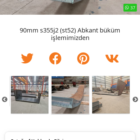
37
90mm s355j2 (st52) Abkant büküm
işlemimizden