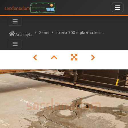
Genel
strenx 700 e plazma kesim002
Anasayfa