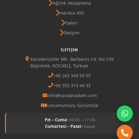
Ağırlık Hesaplama
Hardox 450
Galeri
İletişim
İLETIŞIM
Karadenizliler Mh. Barbaros Cd. No:109
Başiskele, KOCAELİ, Türkiye
+90 262 349 59 55
+90 553 313 44 33
info@sacdanadam.com
Konumumuzu Görüntüle
Pzt – Cuma:
08:00 – 17:30
Cumartesi – Pazar:
Kapalı