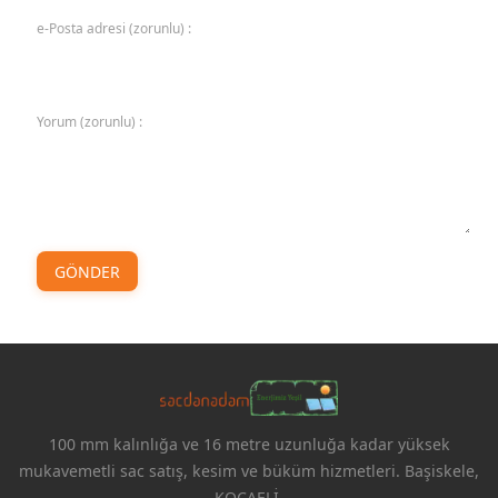
e-Posta adresi (zorunlu) :
Yorum (zorunlu) :
GÖNDER
100 mm kalınlığa ve 16 metre uzunluğa kadar yüksek
mukavemetli sac satış, kesim ve büküm hizmetleri. Başiskele,
KOCAELİ.