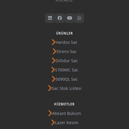
ÜRÜNLER
Hardox Sac
Strenx Sac
Dillidur Sac
S700MC Sac
S690QL Sac
Sac Stok Listesi
HIZMETLER
Abkant Büküm
Lazer Kesim