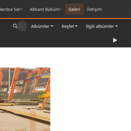
Hardox Sac
Abkant Büküm
Galeri
İletişim
Albümler
Keşfet
İlgili albümler