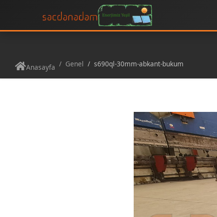
Genel
s690ql-30mm-abkant-bukum
Anasayfa