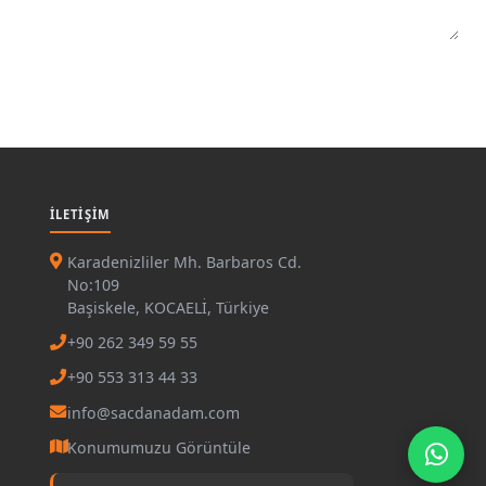
İLETIŞIM
Karadenizliler Mh. Barbaros Cd.
No:109
Başiskele, KOCAELİ, Türkiye
+90 262 349 59 55
+90 553 313 44 33
info@sacdanadam.com
Konumumuzu Görüntüle