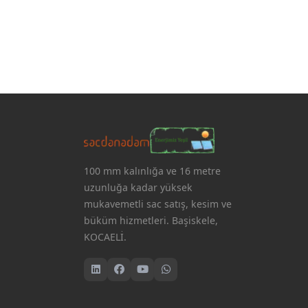
100 mm kalınlığa ve 16 metre
uzunluğa kadar yüksek
mukavemetli sac satış, kesim ve
büküm hizmetleri. Başiskele,
KOCAELİ.