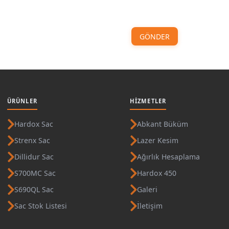
GÖNDER
ÜRÜNLER
HIZMETLER
Hardox Sac
Abkant Büküm
Strenx Sac
Lazer Kesim
Dillidur Sac
Ağırlık Hesaplama
S700MC Sac
Hardox 450
S690QL Sac
Galeri
Sac Stok Listesi
İletişim