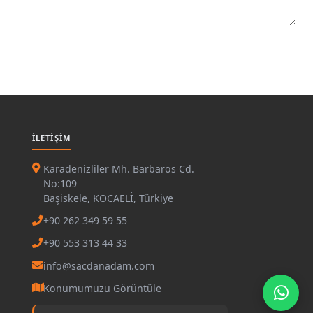
İLETIŞIM
Karadenizliler Mh. Barbaros Cd.
No:109
Başiskele, KOCAELİ, Türkiye
+90 262 349 59 55
+90 553 313 44 33
info@sacdanadam.com
Konumumuzu Görüntüle