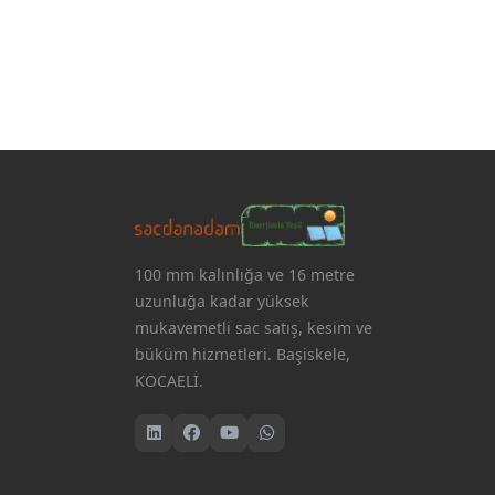
100 mm kalınlığa ve 16 metre
uzunluğa kadar yüksek
mukavemetli sac satış, kesim ve
büküm hizmetleri. Başiskele,
KOCAELİ.