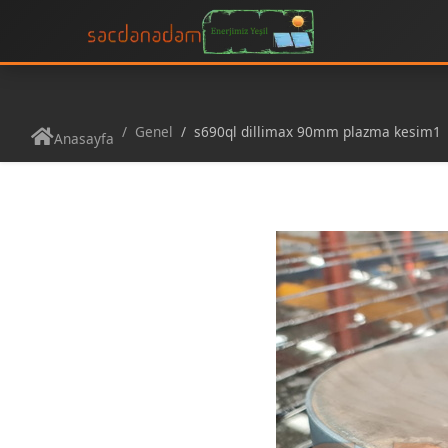
Genel
s690ql dillimax 90mm plazma kesim1
Anasayfa