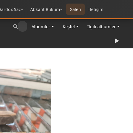
Hardox Sac
Abkant Büküm
Galeri
İletişim
Albümler
Keşfet
İlgili albümler