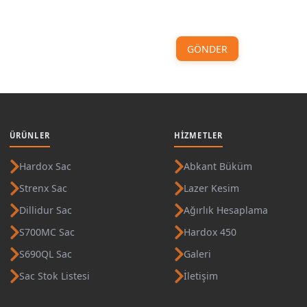
GÖNDER
ÜRÜNLER
HIZMETLER
Hardox Sac
Abkant Büküm
Strenx Sac
Lazer Kesim
Dillidur Sac
Ağırlık Hesaplama
S700MC Sac
Hardox 450
S690QL Sac
Galeri
Sac Stok Listesi
İletişim