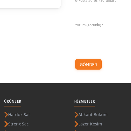
e-Posta adresi (zorunlu) :
Yorum (zorunlu) :
GÖNDER
ÜRÜNLER
HIZMETLER
Hardox Sac
Abkant Büküm
Strenx Sac
Lazer Kesim