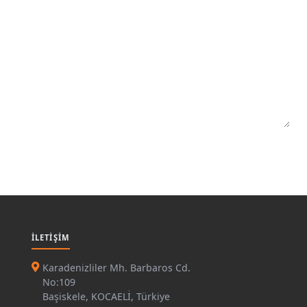
İLETIŞIM
Karadenizliler Mh. Barbaros Cd.
No:109
Başiskele, KOCAELİ, Türkiye