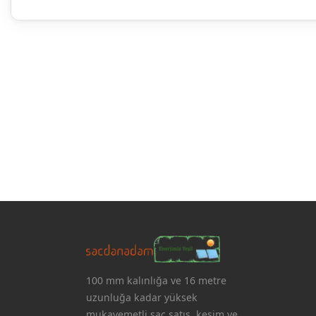
100 mm kalınlığa ve 16 metre
uzunluğa kadar yüksek
mukavemetli sac satış, kesim ve