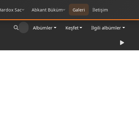
Hardox Sac
Abkant Büküm
Galeri
İletişim
Albümler
Keşfet
İlgili albümler