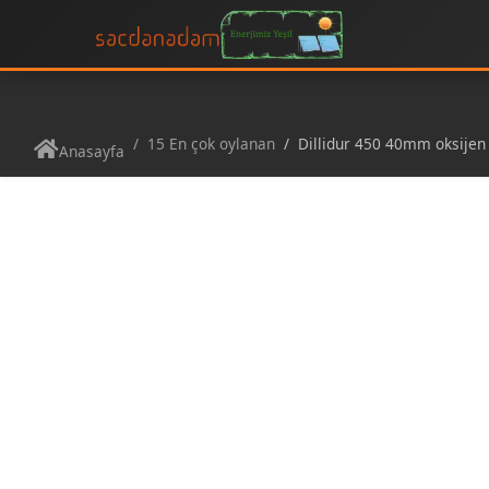
15 En çok oylanan
Dillidur 450 40mm oksijen ke
Anasayfa