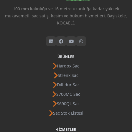
100 mm kalınlığa ve 16 metre uzunluğa kadar yüksek
mukavemetli sac satış, kesim ve büküm hizmetleri. Başiskele,
KOCAELİ.
ÜRÜNLER
Hardox Sac
Strenx Sac
Dillidur Sac
S700MC Sac
S690QL Sac
Sac Stok Listesi
HIZMETLER