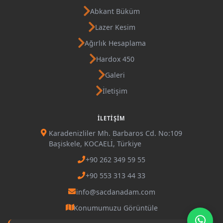
Abkant Büküm
Lazer Kesim
Ağırlık Hesaplama
Hardox 450
Galeri
İletişim
İLETIŞIM
Karadenizliler Mh. Barbaros Cd. No:109
Başiskele, KOCAELİ, Türkiye
+90 262 349 59 55
+90 553 313 44 33
info@sacdanadam.com
Konumumuzu Görüntüle