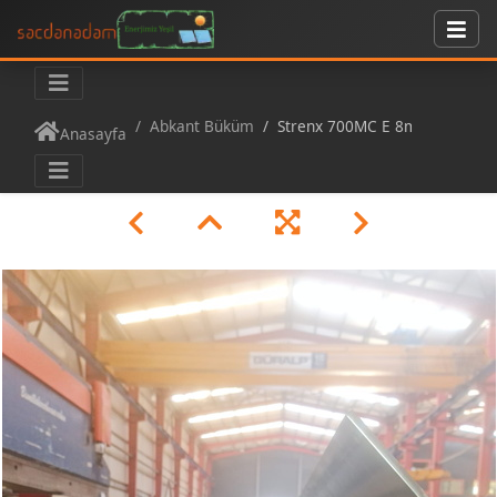
Abkant Büküm
Strenx 700MC E 8mm bom Abkant büküm
Anasayfa