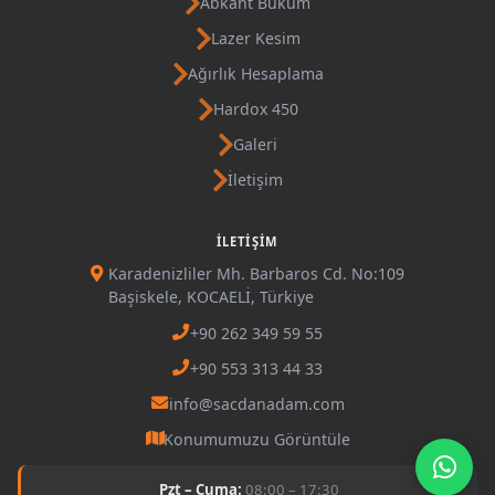
Abkant Büküm
Lazer Kesim
Ağırlık Hesaplama
Hardox 450
Galeri
İletişim
İLETIŞIM
Karadenizliler Mh. Barbaros Cd. No:109
Başiskele, KOCAELİ, Türkiye
+90 262 349 59 55
+90 553 313 44 33
info@sacdanadam.com
Konumumuzu Görüntüle
Pzt – Cuma:
08:00 – 17:30