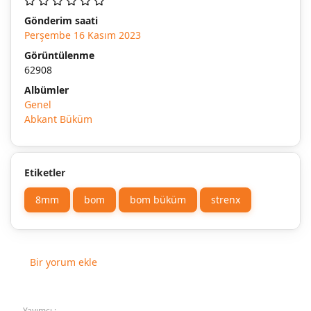
Gönderim saati
Perşembe 16 Kasım 2023
Görüntülenme
62908
Albümler
Genel
Abkant Büküm
Etiketler
8mm
bom
bom büküm
strenx
Bir yorum ekle
Yayımcı :