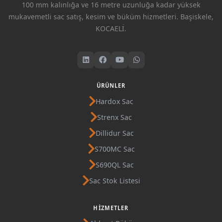
100 mm kalınlığa ve 16 metre uzunluğa kadar yüksek
mukavemetli sac satış, kesim ve büküm hizmetleri. Başiskele,
KOCAELİ.
ÜRÜNLER
Hardox Sac
Strenx Sac
Dillidur Sac
S700MC Sac
S690QL Sac
Sac Stok Listesi
HIZMETLER