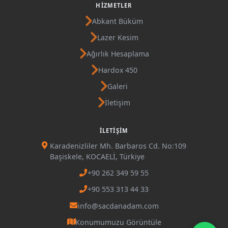
HIZMETLER
Abkant Büküm
Lazer Kesim
Ağırlık Hesaplama
Hardox 450
Galeri
İletişim
İLETIŞIM
Karadenizliler Mh. Barbaros Cd. No:109
Başiskele, KOCAELİ, Türkiye
+90 262 349 59 55
+90 553 313 44 33
info@sacdanadam.com
Konumumuzu Görüntüle