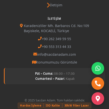
İletişim
İLETIŞIM
Karadenizliler Mh. Barbaros Cd. No:109
Başiskele, KOCAELİ, Türkiye
+90 262 349 59 55
+90 553 313 44 33
info@sacdanadam.com
Konumumuzu Görüntüle
Pzt – Cuma:
08:00 – 17:30
Cumartesi – Pazar:
Kapalı
© 2025 Sacdan Adam. Tüm hakları saklıdır.
Hardox İşleme
ISO Kalite
30kW Fiber Lazer