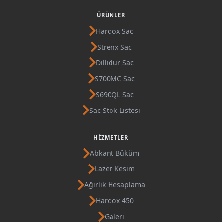
ÜRÜNLER
Hardox Sac
Strenx Sac
Dillidur Sac
S700MC Sac
S690QL Sac
Sac Stok Listesi
HIZMETLER
Abkant Büküm
Lazer Kesim
Ağırlık Hesaplama
Hardox 450
Galeri