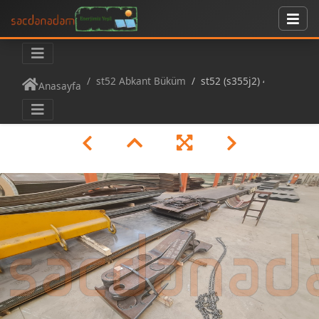
st52 Abkant Büküm
st52 (s355j2) 40mm Abkant Büküm
Anasayfa