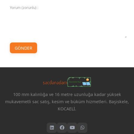
Yorum (zorunlu) :
GÖNDER
100 mm kalınlığa ve 16 metre uzunluğa kadar yüksek
mukavemetli sac satış, kesim ve büküm hizmetleri. Başiskele,
KOCAELİ.