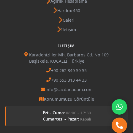
Ağırlık Hesaplama
Hardox 450
Galeri
İletişim
İLETIŞIM
Karadenizliler Mh. Barbaros Cd. No:109
Başiskele, KOCAELİ, Türkiye
+90 262 349 59 55
+90 553 313 44 33
info@sacdanadam.com
Konumumuzu Görüntüle
Pzt – Cuma:
08:00 – 17:30
Cumartesi – Pazar:
Kapalı