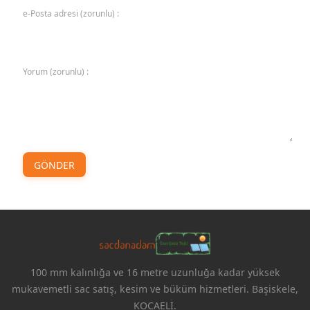
e-Posta adresi (zorunlu) :
Yorum (zorunlu) :
GÖNDER
100 mm kalınlığa ve 16 metre uzunluğa kadar yüksek
mukavemetli sac satış, kesim ve büküm hizmetleri. Başiskele,
KOCAELİ.