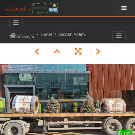
Genel
Sacdan Adam
Anasayfa
102