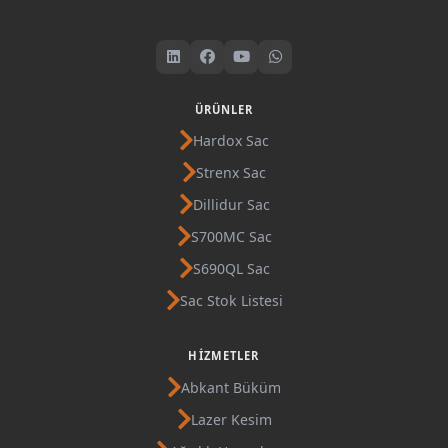
ÜRÜNLER
Hardox Sac
Strenx Sac
Dillidur Sac
S700MC Sac
S690QL Sac
Sac Stok Listesi
HIZMETLER
Abkant Büküm
Lazer Kesim