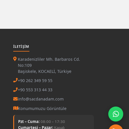
İLETIŞIM
Karadenizliler Mh. Barbaros Cd.
No:109
Başiskele, KOCAELİ, Türkiye
+90 262 349 59 55
+90 553 313 44 33
info@sacdanadam.com
Konumumuzu Görüntüle
Pzt – Cuma:
08:00 – 17:30
Cumartesi – Pazar:
Kapalı