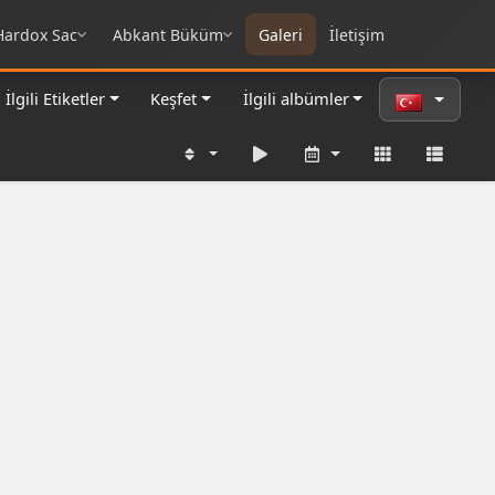
Hardox Sac
Abkant Büküm
Galeri
İletişim
İlgili Etiketler
Keşfet
İlgili albümler