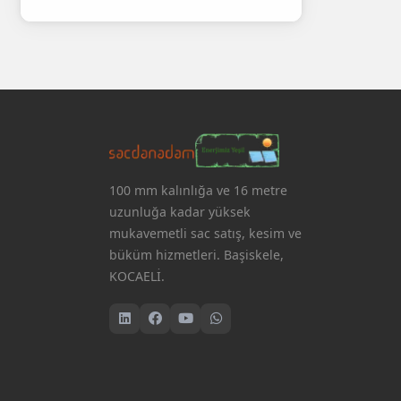
100 mm kalınlığa ve 16 metre
uzunluğa kadar yüksek
mukavemetli sac satış, kesim ve
büküm hizmetleri. Başiskele,
KOCAELİ.