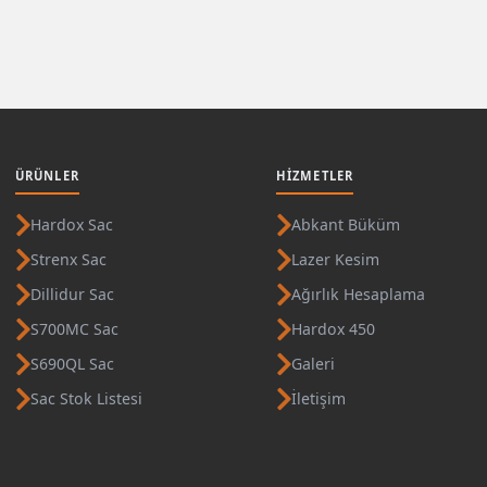
ÜRÜNLER
HIZMETLER
Hardox Sac
Abkant Büküm
Strenx Sac
Lazer Kesim
Dillidur Sac
Ağırlık Hesaplama
S700MC Sac
Hardox 450
S690QL Sac
Galeri
Sac Stok Listesi
İletişim