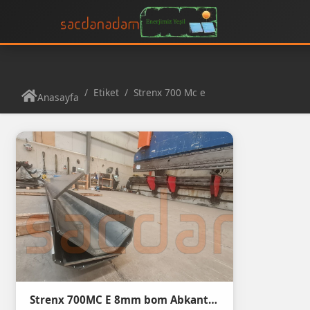
Etiket
Strenx 700 Mc e
Anasayfa
Strenx 700MC E 8mm bom Abkant büküm2