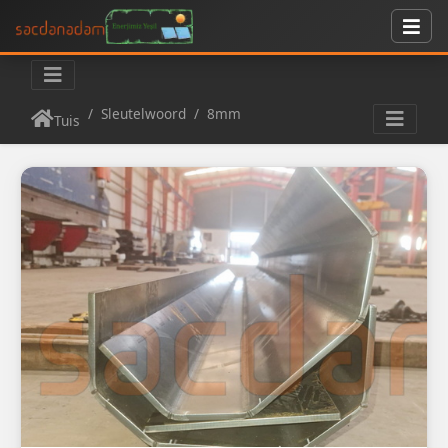
Sleutelwoord
8mm
Tuis