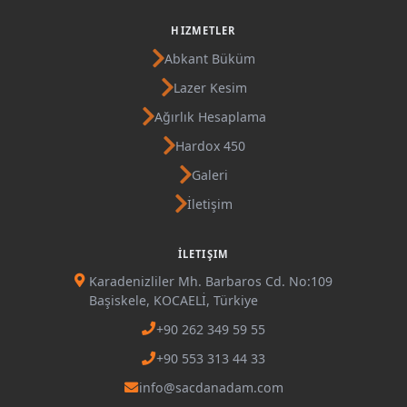
HIZMETLER
Abkant Büküm
Lazer Kesim
Ağırlık Hesaplama
Hardox 450
Galeri
İletişim
İLETIŞIM
Karadenizliler Mh. Barbaros Cd. No:109
Başiskele, KOCAELİ, Türkiye
+90 262 349 59 55
+90 553 313 44 33
info@sacdanadam.com