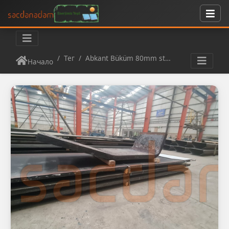
Тег
Abkant Büküm 80mm st52
Начало