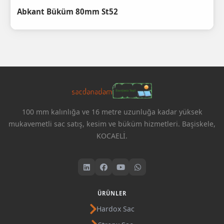
Abkant Büküm 80mm St52
100 mm kalınlığa ve 16 metre uzunluğa kadar yüksek
mukavemetli sac satış, kesim ve büküm hizmetleri. Başiskele,
KOCAELİ.
ÜRÜNLER
Hardox Sac