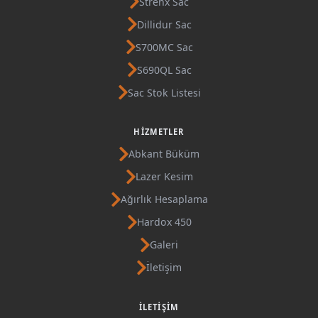
Strenx Sac
Dillidur Sac
S700MC Sac
S690QL Sac
Sac Stok Listesi
HIZMETLER
Abkant Büküm
Lazer Kesim
Ağırlık Hesaplama
Hardox 450
Galeri
İletişim
İLETIŞIM