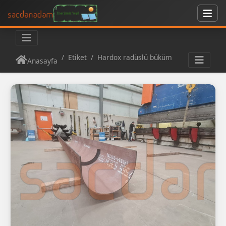
Etiket
Hardox radüslü büküm
Anasayfa