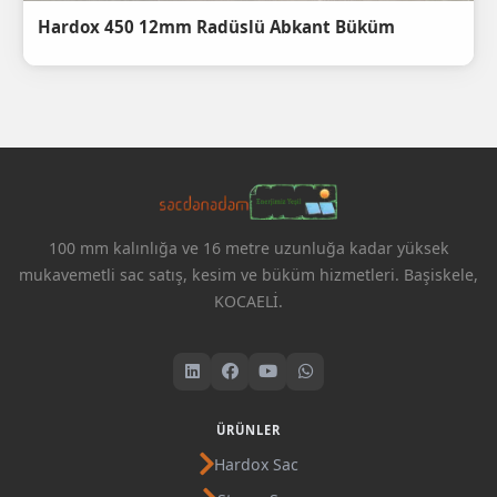
Hardox 450 12mm Radüslü Abkant Büküm
100 mm kalınlığa ve 16 metre uzunluğa kadar yüksek
mukavemetli sac satış, kesim ve büküm hizmetleri. Başiskele,
KOCAELİ.
ÜRÜNLER
Hardox Sac